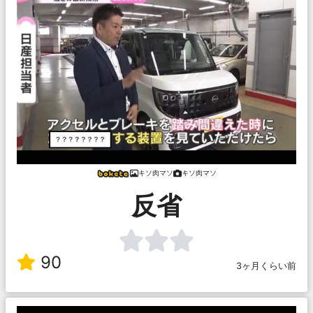
キソ肉マソ
キソ肉マソ
反省
90
3ヶ月くらい前