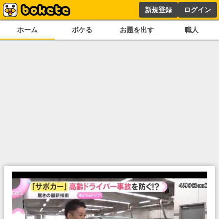
新規登録
ログイン
ホーム
ボケる
お題を出す
職人