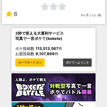
6
3ヶ月くらい前
3秒で笑える大喜利サービス
写真で一言ボケて(bokete)
ボケ投稿数
115,513,567
件
お題投稿数
8,107,869
件
セーフモード オン
ボケてへようこそ