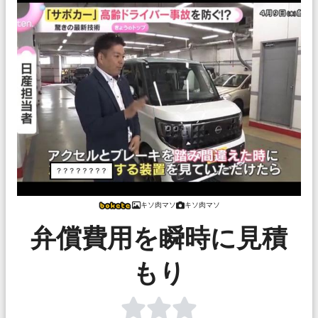
キソ肉マソ
キソ肉マソ
弁償費用を瞬時に見積
もり