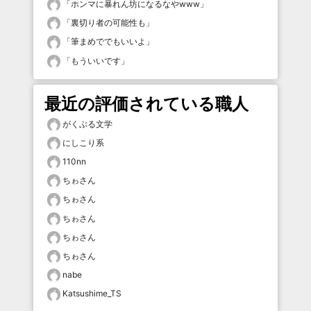
「
ホンマに暴れん坊になるなやwww
」
「
裏切り者の可能性も
」
「
筆まめででもいいよ
」
「
もういいです
」
最近の評価されている職人
がくぶる文学
にしこり系
110nn
ちゎさん
ちゎさん
ちゎさん
ちゎさん
ちゎさん
nabe
Katsushime_TS