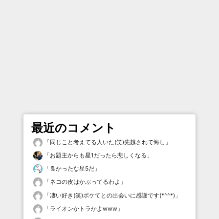
最近のコメント
「
同じこと考えてる人いた(笑)先越されて悔し
」
「
お題主からも星1だったら悲しくなる
」
「
良かったな星5だ
」
「
ネコの皮はかぶってるわよ
」
「
凄い好き(笑)ボケてとの出会いに感謝です(*^^*)
」
「
ライオンかトラかよwww
」