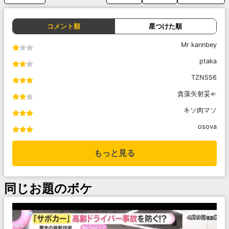
コメント順
星つけた順
Mr kannbey
ptaka
TZN556
貪藻矢射妥←
キソ肉マソ
osova
もっと見る
同じお題のボケ