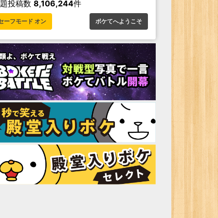
お題投稿数
8,106,244
件
セーフモード オン
ボケてへようこそ