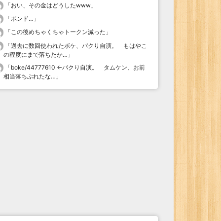
「
おい、その金はどうしたwww
」
「
ポンド…
」
「
この後めちゃくちゃトークン減った
」
「
過去に数回使われたボケ、パクり自演。 もはやこ
の程度にまで落ちたか…
」
「
boke/44777610 ←パクり自演。 タムケン、お前
相当落ちぶれたな…
」