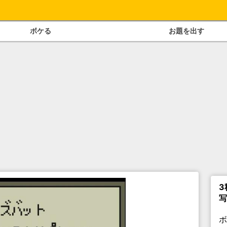
ボケる
お題を出す
3
写