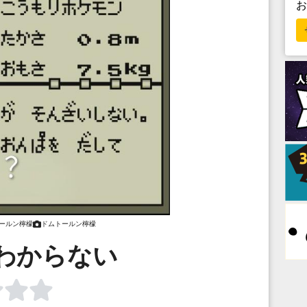
ールン檸檬
ドムトールン檸檬
わからない