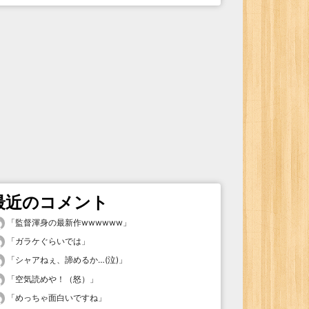
最近のコメント
「
監督渾身の最新作wwwwww
」
「
ガラケぐらいでは
」
「
シャアねぇ、諦めるか…(泣)
」
「
空気読めや！（怒）
」
「
めっちゃ面白いですね
」