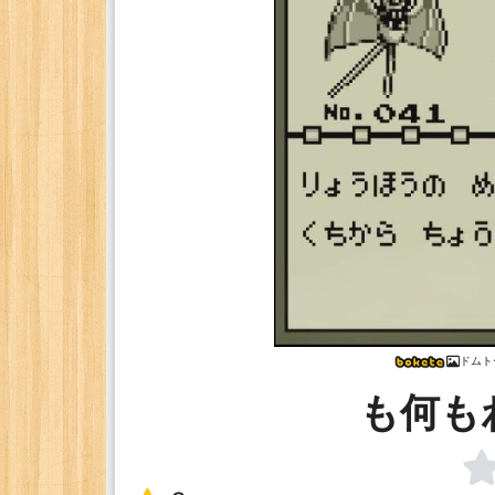
ドムト
も何も