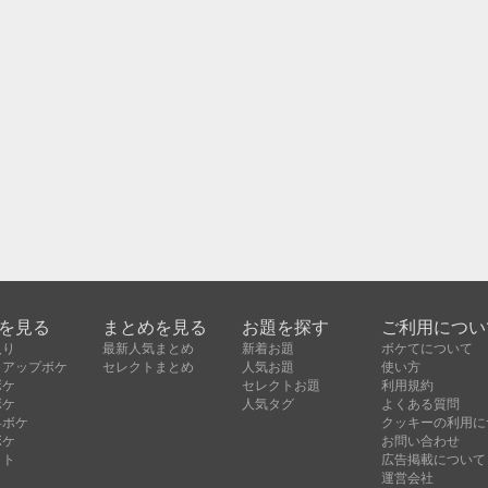
を見る
まとめを見る
お題を探す
ご利用につい
入り
最新人気まとめ
新着お題
ボケてについて
クアップボケ
セレクトまとめ
人気お題
使い方
ボケ
セレクトお題
利用規約
ボケ
人気タグ
よくある質問
昇ボケ
クッキーの利用に
ボケ
お問い合わせ
クト
広告掲載について
運営会社