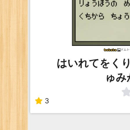
ドムト
はいれてをく
ゅみ
3