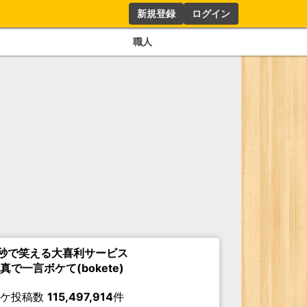
新規登録
ログイン
職人
秒で笑える大喜利サービス
真で一言ボケて(bokete)
ボケ投稿数
115,497,914
件