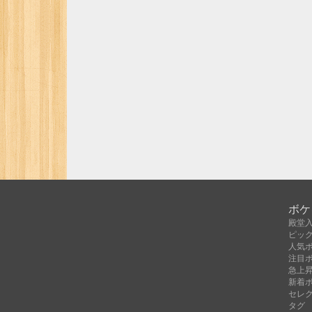
ボケ
殿堂
ピッ
人気
注目
急上
新着
セレ
タグ