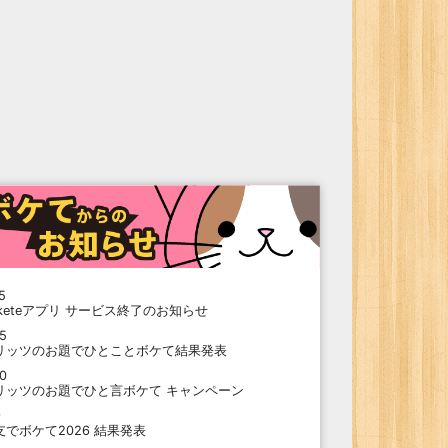
5
oketeアプリ サービス終了のお知らせ
15
リッツのお題でひとことボケて結果発表
10
リッツのお題でひと言ボケて キャンペーン
9
支でボケて2026 結果発表