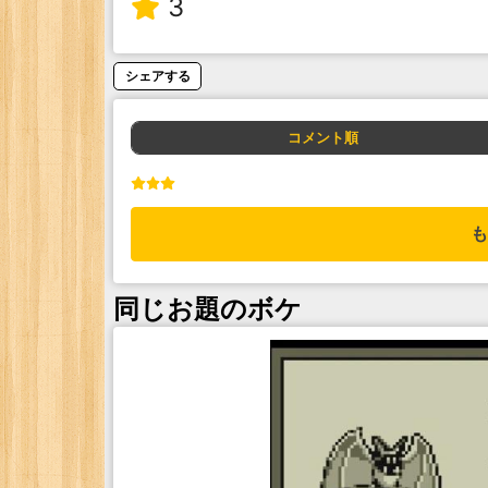
3
シェアする
コメント順
も
同じお題のボケ