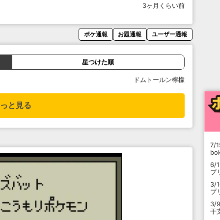
3ヶ月くらい前
ボケ通報
お題通報
ユーザー通報
星つけた順
ドムトールン檸檬
っと見る
7/1
b
6/
プ
3/
プ
3/
干