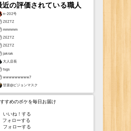
最近の評価されている職人
n-202号
ZEZTZ
mmmmm
ZEZTZ
ZEZTZ
jakrak
大人店長
tsgs
wwwwwwwww7
甘楽@ピジョンマスク
すすめのボケを毎日お届け
いいね！する
フォローする
フォローする