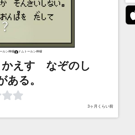
ールン檸檬
ドムトールン檸檬
りかえす なぞのし
がある。
3ヶ月くらい前