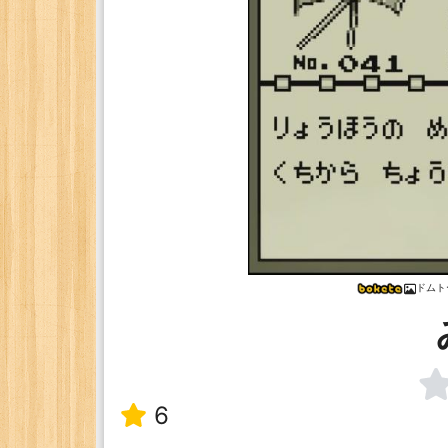
ドムト
6