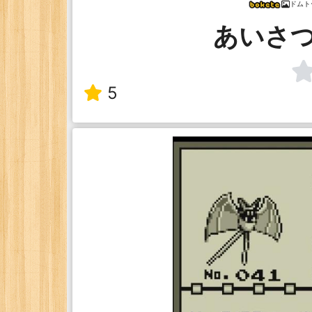
ドムト
あいさ
5