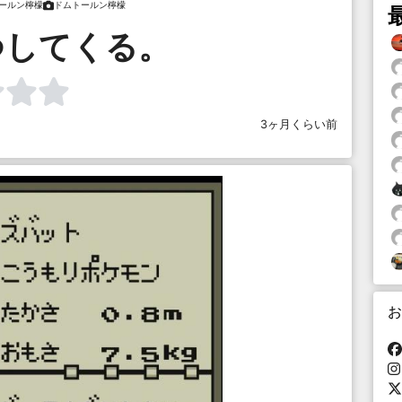
ールン檸檬
ドムトールン檸檬
つしてくる。
3ヶ月くらい前
お