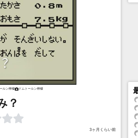
ールン檸檬
ドムトールン檸檬
み？
3ヶ月くらい前