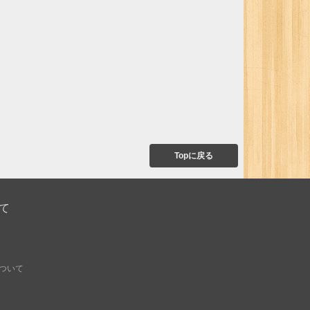
Topに戻る
て
ついて