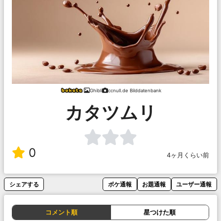
Ghibli
ccnull.de Bilddatenbank
カタツムリ
0
4ヶ月くらい前
シェアする
ボケ通報
お題通報
ユーザー通報
コメント順
星つけた順