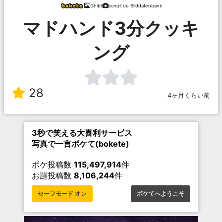
Ghibli
ccnull.de Bilddatenbank
マドハンド3分クッキ
ング
28
4ヶ月くらい前
3秒で笑える大喜利サービス
写真で一言ボケて(bokete)
ボケ投稿数
115,497,914
件
お題投稿数
8,106,244
件
セーフモード オン
ボケてへようこそ