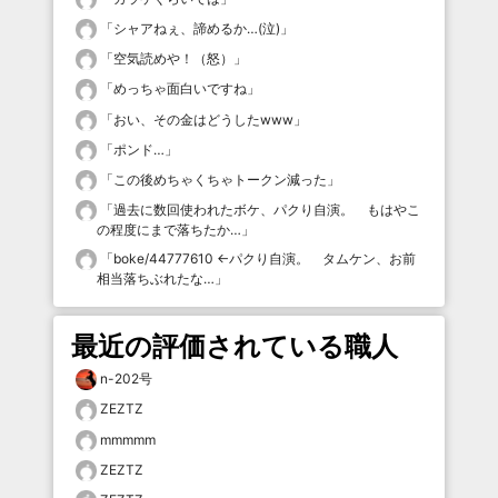
「
シャアねぇ、諦めるか…(泣)
」
「
空気読めや！（怒）
」
「
めっちゃ面白いですね
」
「
おい、その金はどうしたwww
」
「
ポンド…
」
「
この後めちゃくちゃトークン減った
」
「
過去に数回使われたボケ、パクり自演。 もはやこ
の程度にまで落ちたか…
」
「
boke/44777610 ←パクり自演。 タムケン、お前
相当落ちぶれたな…
」
最近の評価されている職人
n-202号
ZEZTZ
mmmmm
ZEZTZ