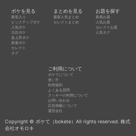
ボケを見る
まとめを見る
お題を探す
殿堂入り
最新人気まとめ
新着お題
ピックアップボケ
セレクトまとめ
人気お題
人気ボケ
セレクトお題
注目ボケ
人気タグ
急上昇ボケ
新着ボケ
セレクト
タグ
ご利用について
ボケてについて
使い方
利用規約
よくある質問
クッキーの利用について
お問い合わせ
広告掲載について
運営会社
Copyright © ボケて（bokete）All rights reserved. 株式
会社オモロキ