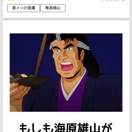
昼メシの流儀
海原雄山