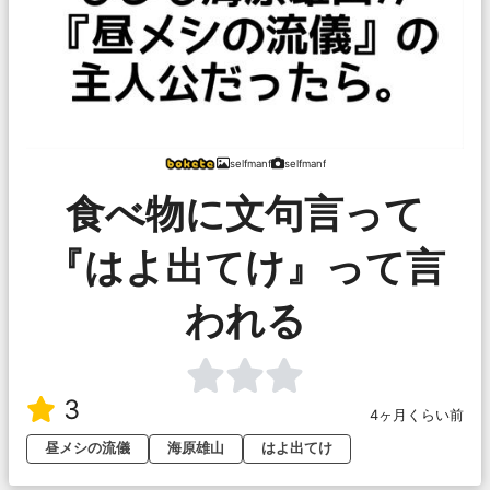
selfmanf
selfmanf
食べ物に文句言って
『はよ出てけ』って言
われる
3
4ヶ月くらい前
昼メシの流儀
海原雄山
はよ出てけ