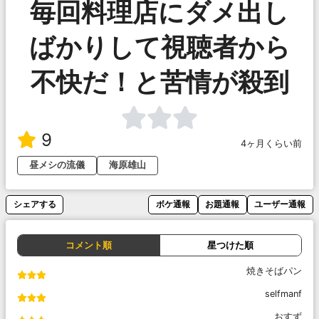
毎回料理店にダメ出し
ばかりして視聴者から
不快だ！と苦情が殺到
9
4ヶ月くらい前
昼メシの流儀
海原雄山
シェアする
ボケ通報
お題通報
ユーザー通報
コメント順
星つけた順
焼きそばパン
selfmanf
おすず