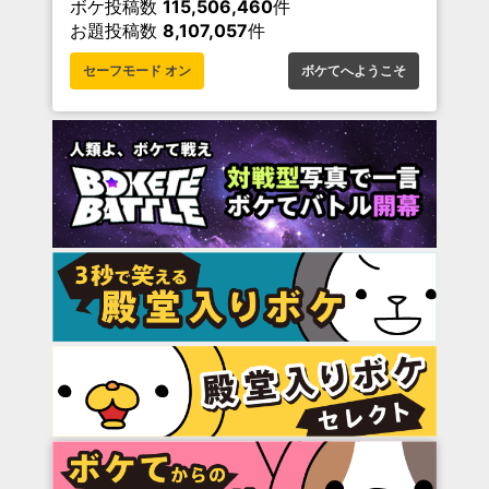
ボケ投稿数
115,506,460
件
お題投稿数
8,107,057
件
セーフモード オン
ボケてへようこそ