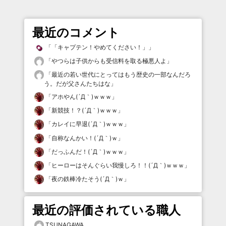
最近のコメント
「
「キャプテン！やめてください！」
」
「
やつらは子供からも受信料を取る極悪人よ
」
「
最近の若い世代にとってはもう歴史の一部なんだろ
う。だが父さんたちはな
」
「
アホやん(´Д｀)ｗｗｗ
」
「
新競技！？(´Д｀)ｗｗｗ
」
「
カレイに早退(´Д｀)ｗｗｗ
」
「
自称なんかい！(´Д｀)ｗ
」
「
だっふんだ！(´Д｀)ｗｗｗ
」
「
ヒーローはそんぐらい我慢しろ！！(´Д｀)ｗｗｗ
」
「
夜の鉄棒冷たそう(´Д｀)ｗ
」
最近の評価されている職人
TSUNAGAWA