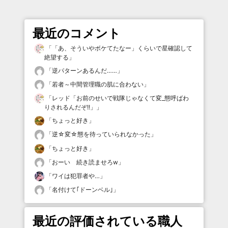
最近のコメント
「
「あ、そういやボケてたなー」くらいで星確認して
絶望する
」
「
逆パターンあるんだ……
」
「
若者～中間管理職の肌に合わない
」
「
レッド「お前のせいで戦隊じゃなくて変_態呼ばわ
りされるんだぞ!!」
」
「
ちょっと好き
」
「
逆☆変☆態を待っていられなかった
」
「
ちょっと好き
」
「
おーい 続き読ませろw
」
「
ワイは犯罪者や…
」
「
名付けて｢ドーンベル｣
」
最近の評価されている職人