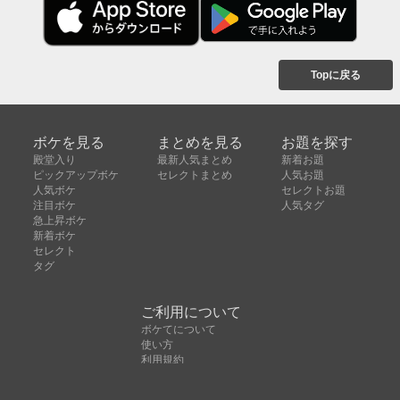
Topに戻る
ボケを見る
まとめを見る
お題を探す
殿堂入り
最新人気まとめ
新着お題
ピックアップボケ
セレクトまとめ
人気お題
人気ボケ
セレクトお題
注目ボケ
人気タグ
急上昇ボケ
新着ボケ
セレクト
タグ
ご利用について
ボケてについて
使い方
利用規約
よくある質問
クッキーの利用について