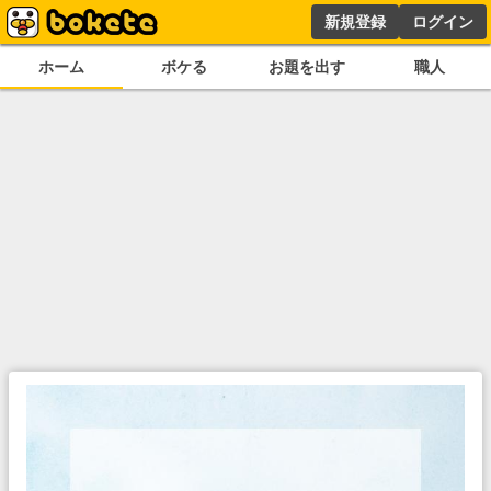
新規登録
ログイン
ホーム
ボケる
お題を出す
職人