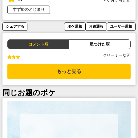
4ヶ月くらい前
すずめのとじまり
シェアする
ボケ通報
お題通報
ユーザー通報
コメント順
星つけた順
クリーミーな河
もっと見る
同じお題のボケ