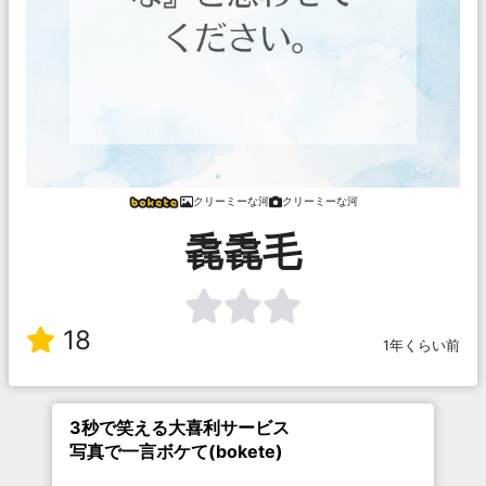
クリーミーな河
クリーミーな河
毳毳毛
18
1年くらい前
3秒で笑える大喜利サービス
写真で一言ボケて(bokete)