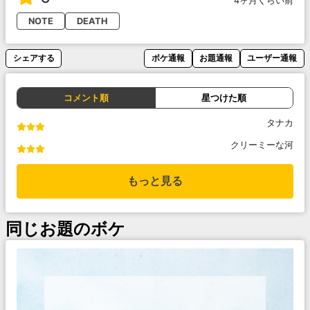
4ヶ月くらい前
NOTE
DEATH
シェアする
ボケ通報
お題通報
ユーザー通報
コメント順
星つけた順
タナカ
クリーミーな河
もっと見る
同じお題のボケ