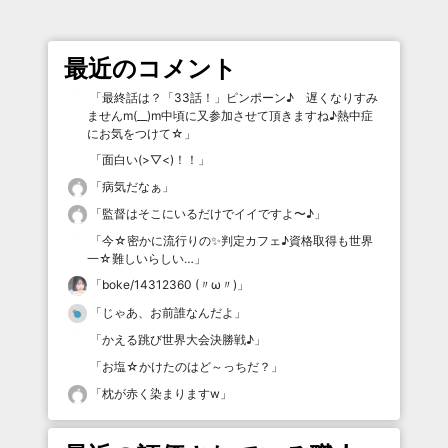
最近のコメント
「
最終話は？「33話！」ピンポーン♪ 遅くなりすみ
ませんm(__)m中頃に又参加させて頂きますね♪熱中症
にお気をつけて☆
」
「
面白い(>▽<)！！
」
「
病気だなぁ
」
「
監督はそこにいるだけでイイですよ〜♪
」
「
今☆密かに流行りの✨判定カフェ♪資格取得も世界
一☆難しいらしい…
」
「
boke/14312360 (〃ω〃)
」
「
じゃあ、お前誰なんだよ
」
「
かえる跳び世界大会決勝戦♪
」
「
お塩☆かけたのはど～っちだ？
」
「
枕が赤く染まりますw
」