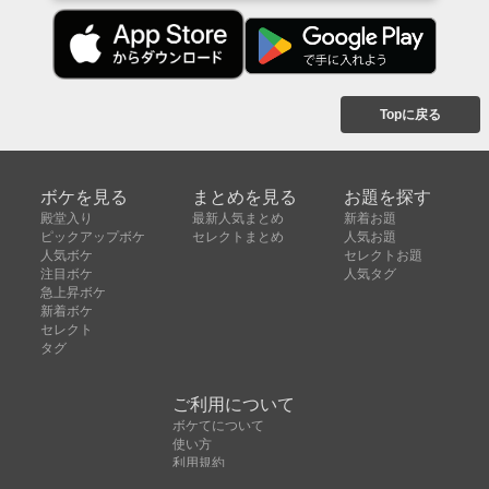
Topに戻る
ボケを見る
まとめを見る
お題を探す
殿堂入り
最新人気まとめ
新着お題
ピックアップボケ
セレクトまとめ
人気お題
人気ボケ
セレクトお題
注目ボケ
人気タグ
急上昇ボケ
新着ボケ
セレクト
タグ
ご利用について
ボケてについて
使い方
利用規約
よくある質問