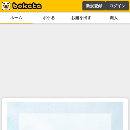
新規登録
ログイン
ホーム
ボケる
お題を出す
職人