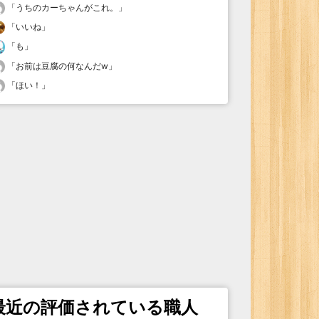
「
うちのカーちゃんがこれ。
」
「
いいね
」
「
も
」
「
お前は豆腐の何なんだw
」
「
ほい！
」
最近の評価されている職人