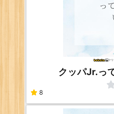
クリ
クッパJr.
8