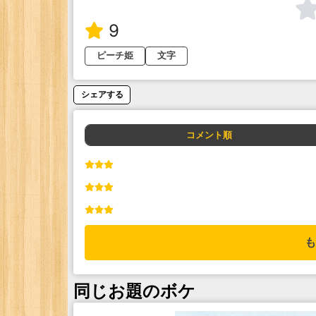
9
ピーチ姫
文字
シェアする
コメント順
も
同じお題のボケ