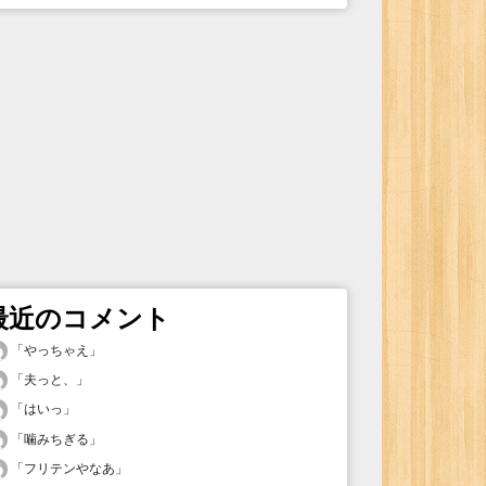
最近のコメント
「
やっちゃえ
」
「
夫っと、
」
「
はいっ
」
「
噛みちぎる
」
「
フリテンやなあ
」