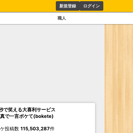
新規登録
ログイン
職人
秒で笑える大喜利サービス
真で一言ボケて(bokete)
ボケ投稿数
115,503,287
件