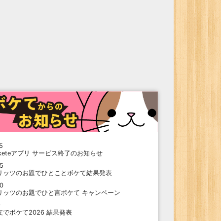
5
oketeアプリ サービス終了のお知らせ
15
リッツのお題でひとことボケて結果発表
10
リッツのお題でひと言ボケて キャンペーン
9
支でボケて2026 結果発表