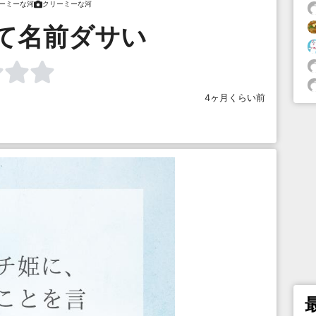
ーミーな河
クリーミーな河
て名前ダサい
4ヶ月くらい前