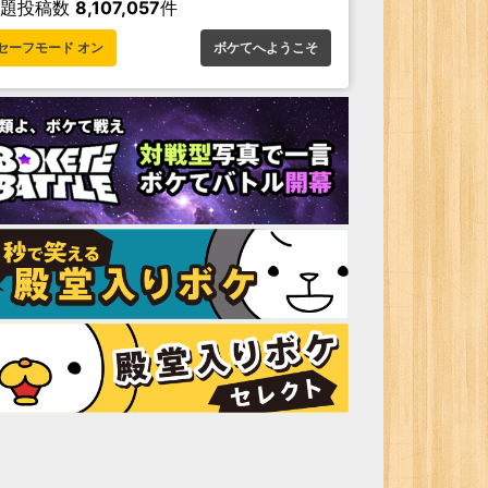
お題投稿数
8,107,057
件
セーフモード オン
ボケてへようこそ