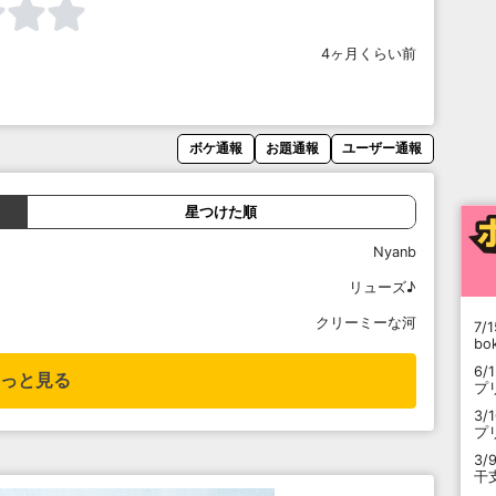
4ヶ月くらい前
ボケ通報
お題通報
ユーザー通報
星つけた順
Nyanb
リューズ♪
クリーミーな河
7/1
b
6/
っと見る
プ
3/
プ
3/
干