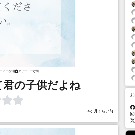
ーミーな河
クリーミーな河
って君の子供だよね
お
4ヶ月くらい前