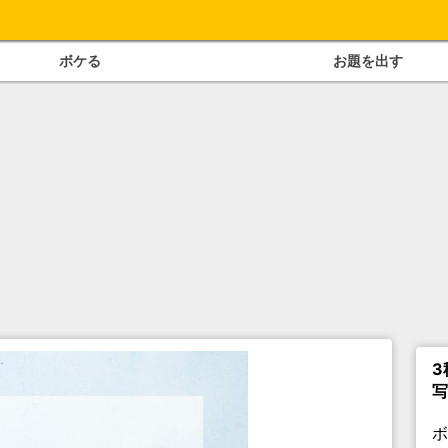
ボケる
お題を出す
3
写