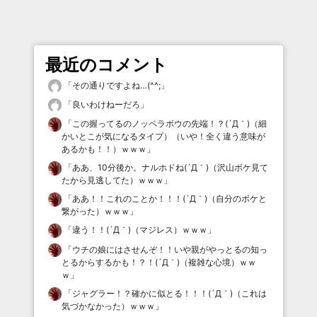
最近のコメント
「
その通りですよね…(^^;
」
「
良いわけねーだろ
」
「
この握ってるのノッペラボウの先端！？(´Д｀)（細
かいとこが気になるタイプ）（いや！全く違う意味が
あるかも！！）ｗｗｗ
」
「
ああ、10分後か。ナルホドね(´Д｀)（沢山ボケ見て
たから見逃してた）ｗｗｗ
」
「
ああ！！これのことか！！！(´Д｀)（自分のボケと
繋がった）ｗｗｗ
」
「
違う！！(´Д｀)（マジレス）ｗｗｗ
」
「
ウチの娘にはさせんぞ！！いや親がやっとるの知っ
とるからするかも！？！(´Д｀)（複雑な心境）ｗｗ
ｗ
」
「
ジャグラー！？確かに似とる！！！(´Д｀)（これは
気づかなかった）ｗｗｗ
」