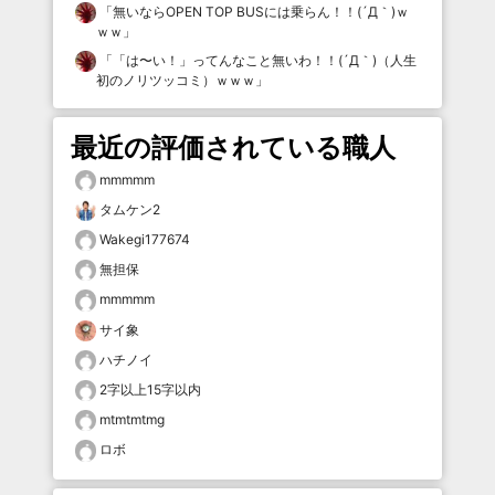
「
無いならOPEN TOP BUSには乗らん！！(´Д｀)ｗ
ｗｗ
」
「
「は〜い！」ってんなこと無いわ！！(´Д｀)（人生
初のノリツッコミ）ｗｗｗ
」
最近の評価されている職人
mmmmm
タムケン2
Wakegi177674
無担保
mmmmm
サイ象
ハチノイ
2字以上15字以内
mtmtmtmg
ロボ