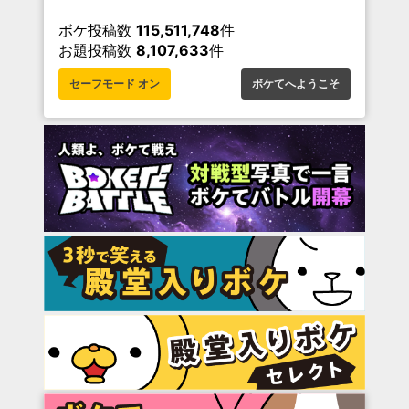
ボケ投稿数
115,511,748
件
お題投稿数
8,107,633
件
セーフモード オン
ボケてへようこそ