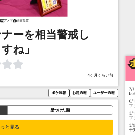
アメマ
攝吉是空
ンナーを相当警戒し
ますね」
4ヶ月くらい前
7/1
ボケ通報
お題通報
ユーザー通報
b
6/
プ
星つけた順
3/
プ
3/
っと見る
干