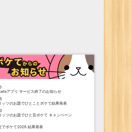
5
oketeアプリ サービス終了のお知らせ
15
リッツのお題でひとことボケて結果発表
10
リッツのお題でひと言ボケて キャンペーン
9
支でボケて2026 結果発表