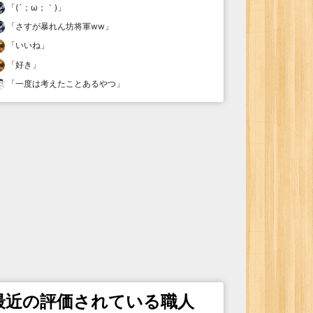
「
(´；ω；｀)
」
「
さすが暴れん坊将軍ww
」
「
いいね
」
「
好き
」
「
一度は考えたことあるやつ
」
最近の評価されている職人