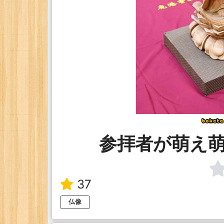
参拝者が萌え
37
仏像