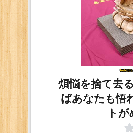
煩悩を捨て去
ばあなたも悟
トが