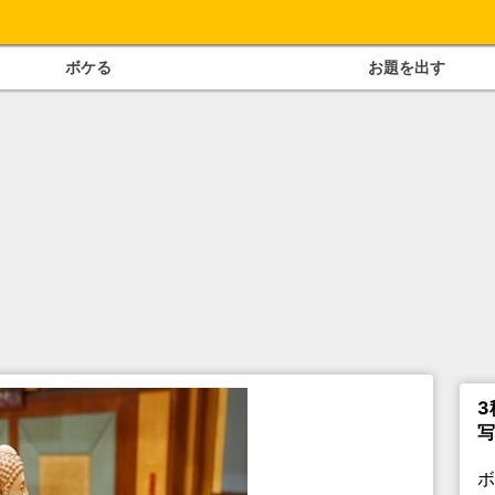
ボケる
お題を出す
3
写