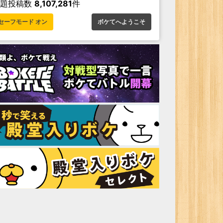
お題投稿数
8,107,281
件
セーフモード オン
ボケてへようこそ