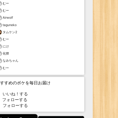
むー
むー
Airwolf
taguneko
タムケン2
むー
にけ
化狸
なみちゃん
むー
すすめのボケを毎日お届け
いいね！する
フォローする
フォローする