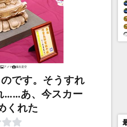
アメマ
攝吉是空
るのです。そうすれ
れ……あ、今スカー
めくれた