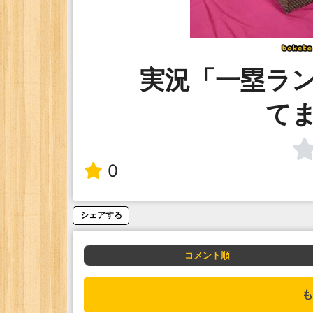
実況「一塁ラ
て
0
シェアする
コメント順
も