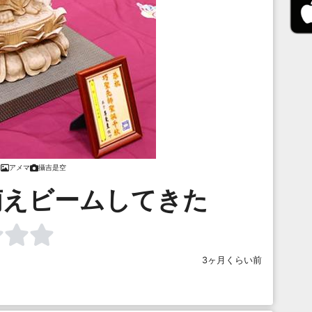
アメマ
攝吉是空
萌えビームしてきた
3ヶ月くらい前