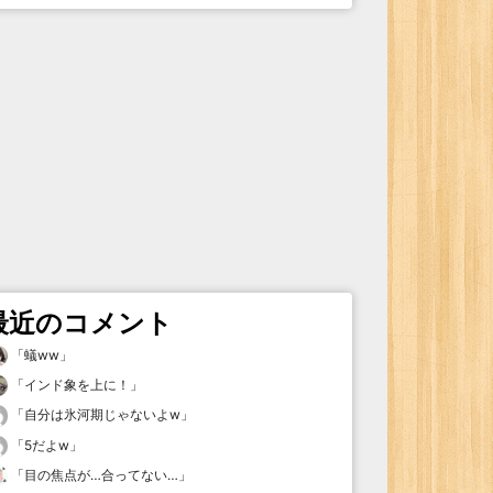
最近のコメント
「
蟻ww
」
「
インド象を上に！
」
「
自分は氷河期じゃないよw
」
「
5だよw
」
「
目の焦点が…合ってない…
」