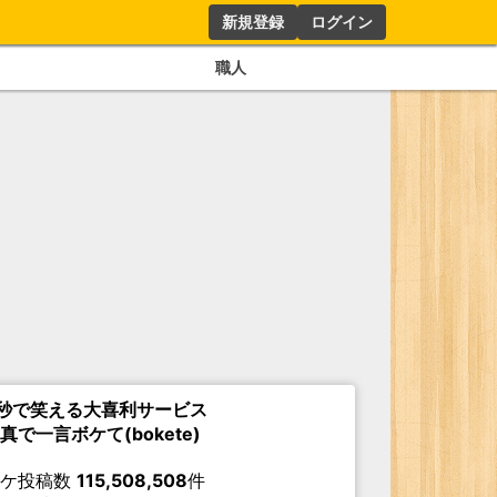
新規登録
ログイン
職人
秒で笑える大喜利サービス
真で一言ボケて(bokete)
ボケ投稿数
115,508,508
件