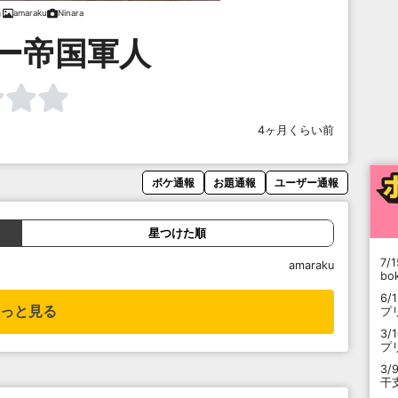
amaraku
Ninara
ー帝国軍人
4ヶ月くらい前
ボケ通報
お題通報
ユーザー通報
星つけた順
7/1
amaraku
b
6/
っと見る
プ
3/
プ
3/
干