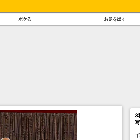
ボケる
お題を出す
3
写