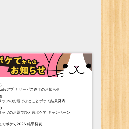
5
oketeアプリ サービス終了のお知らせ
15
リッツのお題でひとことボケて結果発表
10
リッツのお題でひと言ボケて キャンペーン
9
支でボケて2026 結果発表