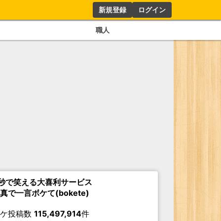
新規登録
ログイン
職人
秒で笑える大喜利サービス
真で一言ボケて(bokete)
ボケ投稿数
115,497,914
件