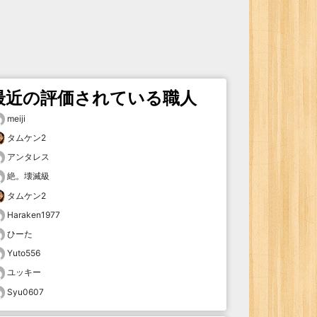
最近の評価されている職人
meiji
タムケン2
アンタレス
絶。壊滅級
タムケン2
Haraken1977
ひーた
Yuto556
ユッキー
Syu0607