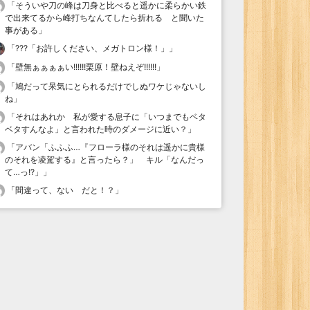
「
そういや刀の峰は刀身と比べると遥かに柔らかい鉄
で出来てるから峰打ちなんてしたら折れる と聞いた
事がある
」
「
???「お許しください、メガトロン様！」
」
「
壁無ぁぁぁぁい!!!!!!栗原！壁ねえぞ!!!!!!
」
「
鳩だって呆気にとられるだけでしぬワケじゃないし
ね
」
「
それはあれか 私が愛する息子に「いつまでもベタ
ベタすんなよ」と言われた時のダメージに近い？
」
「
アバン「ふふふ…『フローラ様のそれは遥かに貴様
のそれを凌駕する』と言ったら？」 キル「なんだっ
て…っ!?」
」
「
間違って、ない だと！？
」