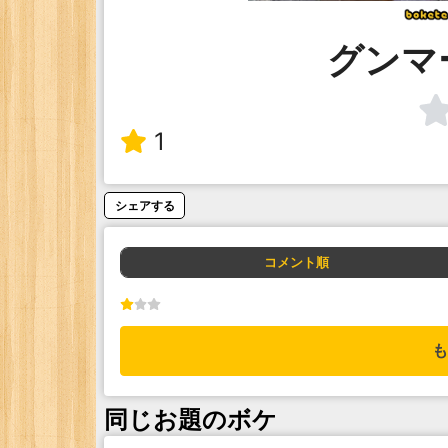
グンマ
1
シェアする
コメント順
も
同じお題のボケ