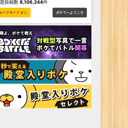
お題投稿数
8,106,244
件
セーフモード オン
ボケてへようこそ