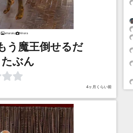
amaraku
Ninara
もう魔王倒せるだ
、たぶん
4ヶ月くらい前