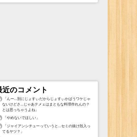
最近のコメント
「
んー…別にじょすぃだからじょすぃかばうワケじゃ
ないけどさ…じゃあテメェはまともな料理作れんの？
とは思っちゃうよね
」
「
やめないでほしい
」
「
ジャイアンシチューっていうと…セミの抜け殻入っ
てるヤツ？
」