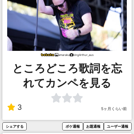
amaraku
kingArthur_aus
ところどころ歌詞を忘
れてカンペを見る
3
5ヶ月くらい前
シェアする
ボケ通報
お題通報
ユーザー通報