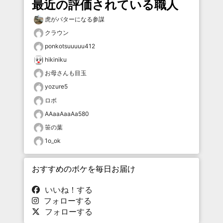
最近の評価されている職人
虎がバターになる参謀
クラウン
ponkotsuuuuu412
hikiniku
お母さんも目玉
yozure5
ロボ
AAaaAaaAa580
笹の葉
1o_ok
おすすめのボケを毎日お届け
いいね！する
フォローする
フォローする