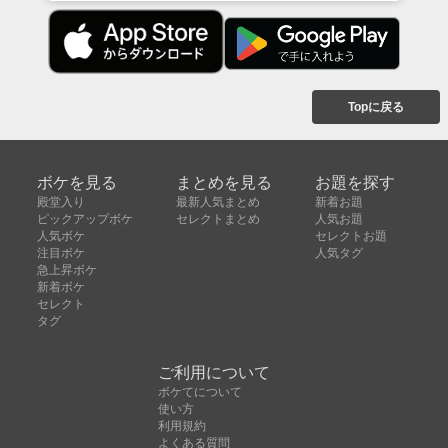
Topに戻る
ボケを見る
まとめを見る
お題を探す
殿堂入り
最新人気まとめ
新着お題
ピックアップボケ
セレクトまとめ
人気お題
人気ボケ
セレクトお題
注目ボケ
人気タグ
急上昇ボケ
新着ボケ
セレクト
タグ
ご利用について
ボケてについて
使い方
利用規約
よくある質問