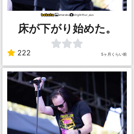
amaraku
kingArthur_aus
床が下がり始めた。
222
5ヶ月くらい前