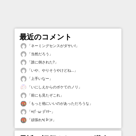
最近のコメント
「
ネーミングセンスがダサい!
」
「
当然だろう
」
「
誰に倒された?
」
「
いや、やりそうやけどね…
」
「
上手いなー
」
「
いにしえからのボケてのノリ
」
「
前にも見たぞこれ
」
「
もっと他にいいのがあっただろうな
」
「
≡(｢･ω･)｢ﾏﾃｰ
」
「
頑張れ٩( ᐖ )۶
」