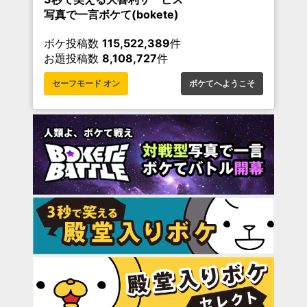
写真で一言ボケて(bokete)
ボケ投稿数
115,522,389
件
お題投稿数
8,108,727
件
セーフモード オン
ボケてへようこそ