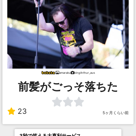
amaraku
kingArthur_aus
前髪がごっそ落ちた
23
5ヶ月くらい前
3秒で笑える大喜利サービス