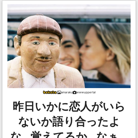
amaraku
wwwuppertal
昨日いかに恋人がいら
ないか語り合ったよ
な…覚えてるか…なぁ…