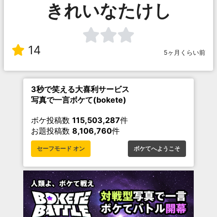
きれいなたけし
14
5ヶ月くらい前
3秒で笑える大喜利サービス
写真で一言ボケて(bokete)
ボケ投稿数
115,503,287
件
お題投稿数
8,106,760
件
セーフモード オン
ボケてへようこそ