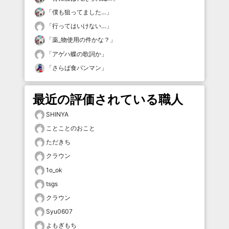
「
僕も狙ってました…
」
「
行ってはいけない…
」
「
薬_物使用の件かな？
」
「
アゲハ蝶の歌詞か
」
「
さらば食パンマン
」
最近の評価されている職人
SHINYA
ことことのおこと
ただきち
クラウン
1o_ok
tsgs
クラウン
Syu0607
よもぎもち