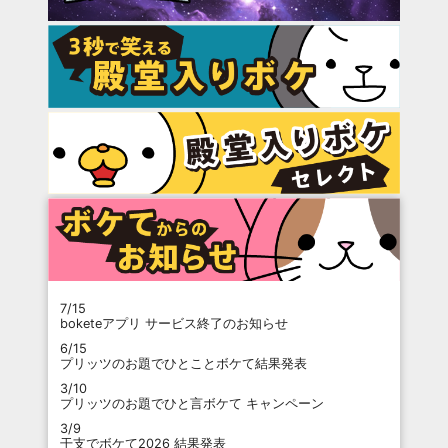
7/15
boketeアプリ サービス終了のお知らせ
6/15
プリッツのお題でひとことボケて結果発表
3/10
プリッツのお題でひと言ボケて キャンペーン
3/9
干支でボケて2026 結果発表