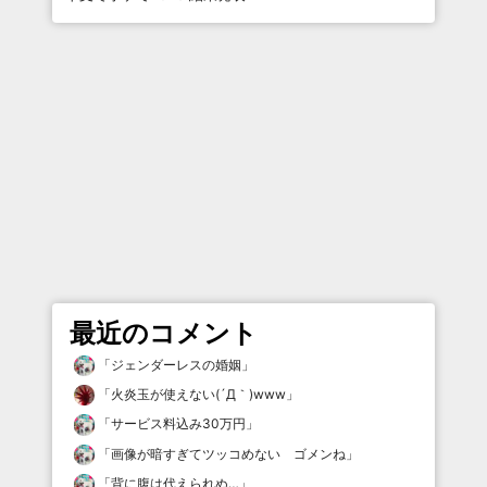
最近のコメント
「
ジェンダーレスの婚姻
」
「
火炎玉が使えない(´Д｀)www
」
「
サービス料込み30万円
」
「
画像が暗すぎてツッコめない ゴメンね
」
「
背に腹は代えられぬ…
」