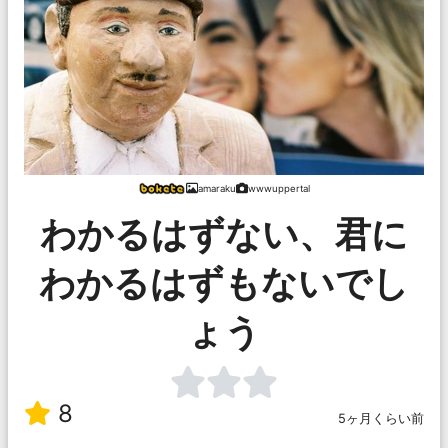
amaraku
wwwuppertal
わかるはずない、君に
わかるはずもないでし
ょう
8
5ヶ月くらい前