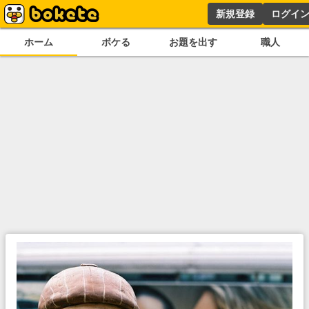
新規登録
ログイ
ホーム
ボケる
お題を出す
職人