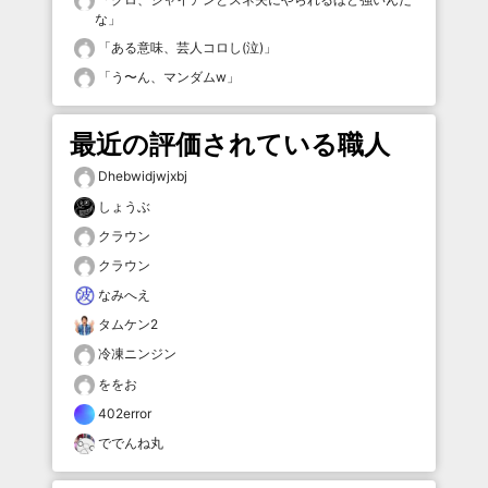
な
」
「
ある意味、芸人コロし(泣)
」
「
う〜ん、マンダムw
」
最近の評価されている職人
Dhebwidjwjxbj
しょうぶ
クラウン
クラウン
なみへえ
タムケン2
冷凍ニンジン
ををお
402error
ででんね丸