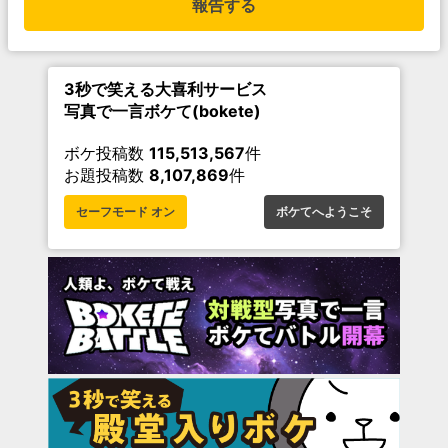
報告する
3秒で笑える大喜利サービス
写真で一言ボケて(bokete)
ボケ投稿数
115,513,567
件
お題投稿数
8,107,869
件
セーフモード オン
ボケてへようこそ