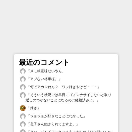
最近のコメント
「
メモ帳意味ないやん
」
「
アブない将軍様。
」
「
何でアカンねん？ ワシ好きやけど・・・
」
「
そういう状況では早目にゴメンナサイしないと取り
返しのつかないことになるのは経験済みよ。
」
「
好き
」
「
ジョジョが好きなことはわかった
」
「
息子さん飽きられてますよ。
」
「
クロ、ジャイアンとスネ夫にやられるほど強いんだ