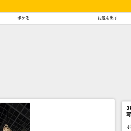
ボケる
お題を出す
3
写