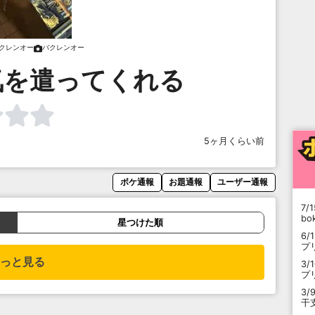
クレンオー
バクレンオー
気を遣ってくれる
5ヶ月くらい前
ボケ通報
お題通報
ユーザー通報
7/1
b
星つけた順
6/
プ
っと見る
3/
プ
3/
干