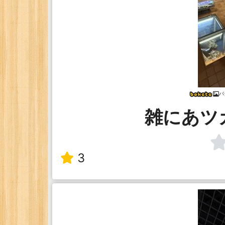
バ
雑にあツ
3