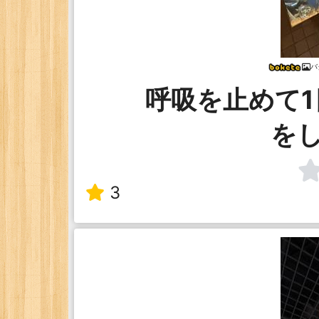
バ
呼吸を止めて1
を
3