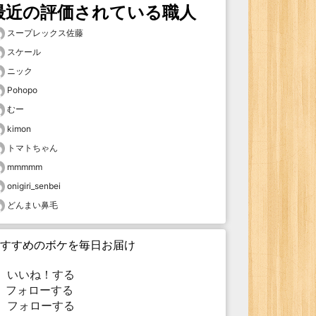
最近の評価されている職人
スープレックス佐藤
スケール
ニック
Pohopo
むー
kimon
トマトちゃん
mmmmm
onigiri_senbei
どんまい鼻毛
すすめのボケを毎日お届け
いいね！する
フォローする
フォローする