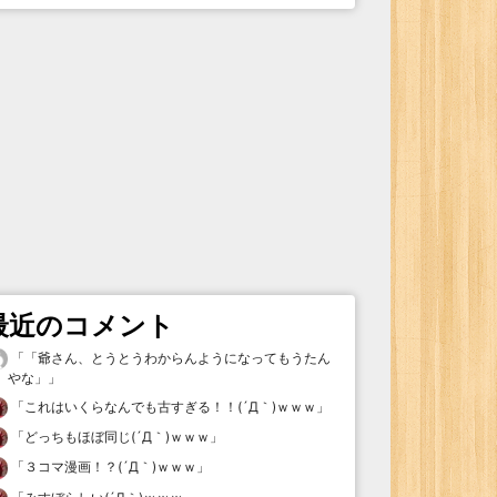
最近のコメント
「
「爺さん、とうとうわからんようになってもうたん
やな」
」
「
これはいくらなんでも古すぎる！！(´Д｀)ｗｗｗ
」
「
どっちもほぼ同じ(´Д｀)ｗｗｗ
」
「
３コマ漫画！？(´Д｀)ｗｗｗ
」