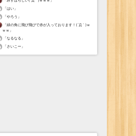
「
みすぼらしい(´Д｀)ｗｗｗ
」
「
はい
」
「
やろう
」
「
緑の角に飛び飛びで赤が入っております！(´Д｀)ｗ
ｗｗ
」
「
なるなる
」
「
さいこー
」