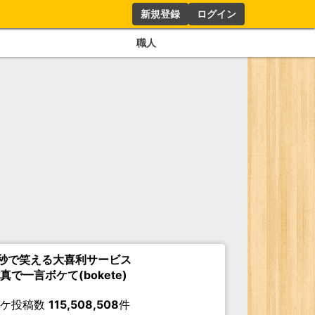
新規登録
ログイン
職人
秒で笑える大喜利サービス
真で一言ボケて(bokete)
ボケ投稿数
115,508,508
件