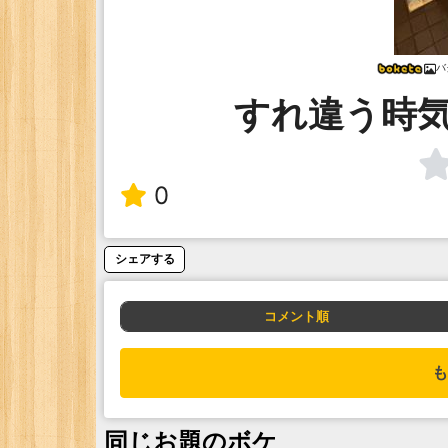
バ
すれ違う時
0
シェアする
コメント順
も
同じお題のボケ