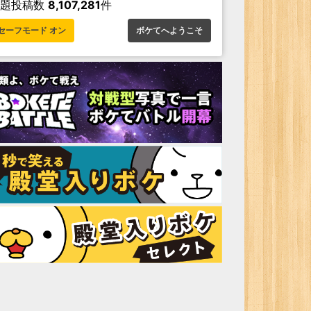
お題投稿数
8,107,281
件
セーフモード オン
ボケてへようこそ