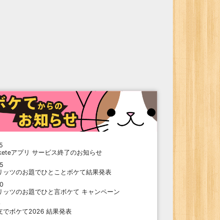
5
oketeアプリ サービス終了のお知らせ
15
リッツのお題でひとことボケて結果発表
10
リッツのお題でひと言ボケて キャンペーン
9
支でボケて2026 結果発表