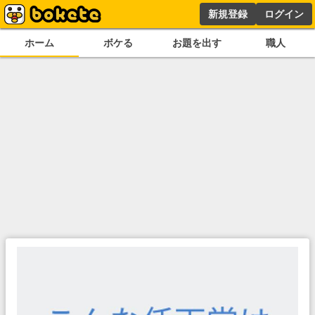
新規登録
ログイン
ホーム
ボケる
お題を出す
職人