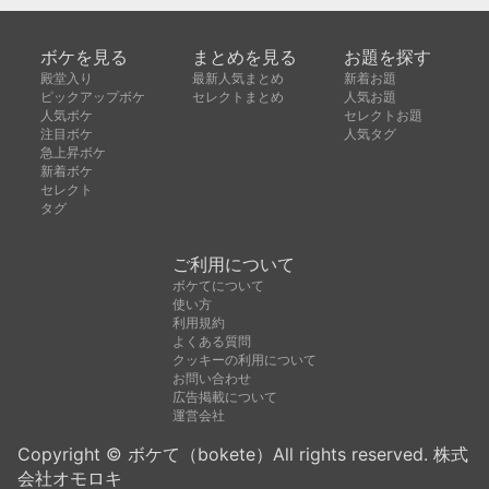
ボケを見る
まとめを見る
お題を探す
殿堂入り
最新人気まとめ
新着お題
ピックアップボケ
セレクトまとめ
人気お題
人気ボケ
セレクトお題
注目ボケ
人気タグ
急上昇ボケ
新着ボケ
セレクト
タグ
ご利用について
ボケてについて
使い方
利用規約
よくある質問
クッキーの利用について
お問い合わせ
広告掲載について
運営会社
Copyright © ボケて（bokete）All rights reserved. 株式
会社オモロキ