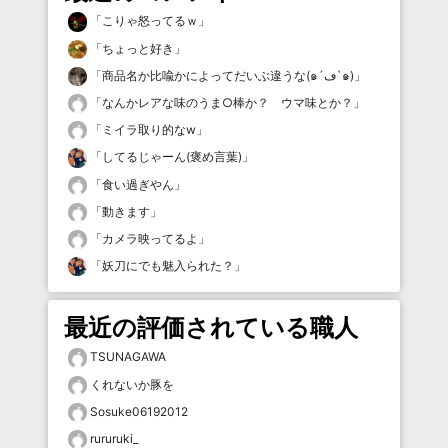
「
こりゃ怒ってるｗ
」
「
ちょっと好き
」
「
商品名か比喩かによってだいぶ違うな(๑´ڡ`๑)
」
「
なんかレアな味のうま○棒か？ ウマ味とか？
」
「
ミイラ取り的なw
」
「
してるじゃーん(褒め言葉)
」
「
食い過ぎやん
」
「
動きます
」
「
カメラ映ってるよ
」
「
妖刀にでも魅入られた？
」
最近の評価されている職人
TSUNAGAWA
くれないか豚を
Sosuke06192012
rururuki_