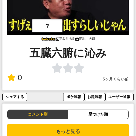
正常井 大尉
正常井 大尉
五臓六腑に沁み
0
5ヶ月くらい前
シェアする
ボケ通報
お題通報
ユーザー通報
コメント順
星つけた順
もっと見る