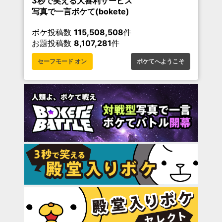
3秒で笑える大喜利サービス
写真で一言ボケて(bokete)
ボケ投稿数
115,508,508
件
お題投稿数
8,107,281
件
セーフモード オン
ボケてへようこそ