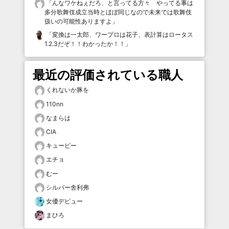
「
んなワケねぇだろ、と言ってる方々 やってる事は
多分歌舞伎成立当時とほぼ同じなので未来では歌舞伎
扱いの可能性ありますよ
」
「
変換は一太郎、ワープロは花子、表計算はロータス
1.2.3だぞ！！わかったか！！
」
最近の評価されている職人
くれないか豚を
110nn
なまらは
CIA
キューピー
エチョ
むー
シルバー舎利弗
女優デビュー
まひろ