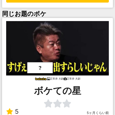
同じお題のボケ
正常井 大尉
正常井 大尉
ボケての星
5
5ヶ月くらい前