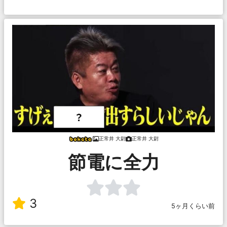
正常井 大尉
正常井 大尉
節電に全力
3
5ヶ月くらい前