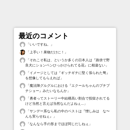
最近のコメント
「
いいですね。
」
「
上手い！果物だけに！
」
「
それこそ私は、というか多くの日本人は『路傍で野
良犬にションベンひっかけられてる花』に相違ない
」
「
イメージとしては『ギッチギチに堅く張られた弩』
を想像してもらえれば
」
「
魔法陣グルグルにおける『エクールちゃんのプチプ
チショー』みたいなもんか
」
「
勇者ってストーリー中結構高い割合で投獄されてる
けど当然と言えば当然なんだよねぇ…
」
「
サンデー系なら私の中のベストは『憎しみは な〜
んも実らせねぇ』
」
「
なんなら手の形までほぼ同じだしねぇ
」