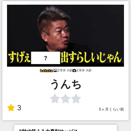
正常井 大尉
正常井 大尉
うんち
3
5ヶ月くらい前