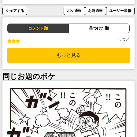
シェアする
ボケ通報
お題通報
ユーザー通報
コメント順
星つけた順
しつと
もっと見る
同じお題のボケ