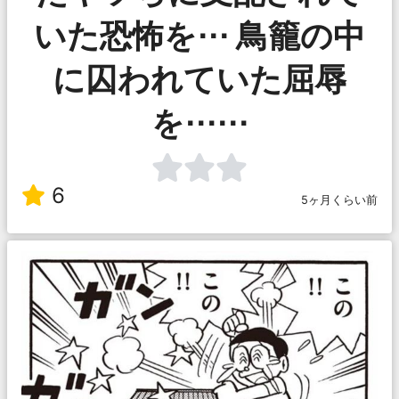
いた恐怖を⋯ 鳥籠の中
に囚われていた屈辱
を⋯⋯
6
5ヶ月くらい前