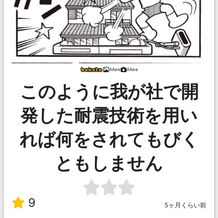
AAee
AAee
このように我が社で開
発した耐震技術を用い
れば何をされてもびく
ともしません
9
5ヶ月くらい前