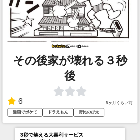
AAee
AAee
その後家が壊れる３秒
後
6
5ヶ月くらい前
漫画でボケて
ドラえもん
野比のび太
3秒で笑える大喜利サービス