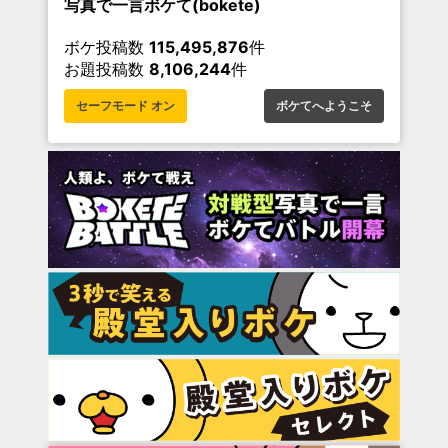
写真で一言ボケて(bokete)
ボケ投稿数
115,495,876
件
お題投稿数
8,106,244
件
セーフモード オン
ボケてへようこそ