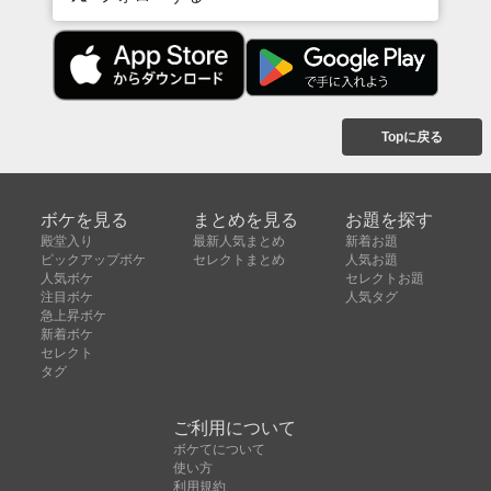
Topに戻る
ボケを見る
まとめを見る
お題を探す
殿堂入り
最新人気まとめ
新着お題
ピックアップボケ
セレクトまとめ
人気お題
人気ボケ
セレクトお題
注目ボケ
人気タグ
急上昇ボケ
新着ボケ
セレクト
タグ
ご利用について
ボケてについて
使い方
利用規約