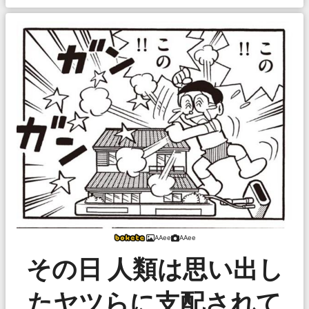
AAee
AAee
その日 人類は思い出し
たヤツらに支配されて