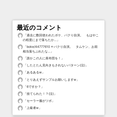
最近のコメント
「
過去に数回使われたボケ、パクり自演。 もはやこ
の程度にまで落ちたか…
」
「
boke/44777610 ←パクり自演。 タムケン、お前
相当落ちぶれたな…
」
「
誰かこの人に座布団を！
」
「
したとたん見向きもされないパターン(泣)
」
「
あるあるw
」
「
とりあえずサンプルお願いしますw
」
「
6ですか？
」
「
捨てられた！？(泣)
」
「
セーラー服がツボ
」
「
上級者w
」