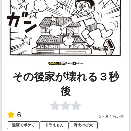
AAee
AAee
その後家が壊れる３秒
後
6
5ヶ月くらい前
漫画でボケて
ドラえもん
野比のび太