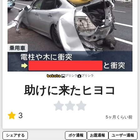
プリシラ
プリシラ
助けに来たヒヨコ
3
5ヶ月くらい前
シェアする
ボケ通報
お題通報
ユーザー通報