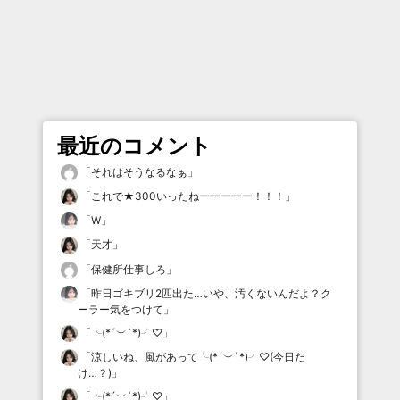
最近のコメント
「
それはそうなるなぁ
」
「
これで★300いったねーーーーー！！！
」
「
W
」
「
天才
」
「
保健所仕事しろ
」
「
昨日ゴキブリ2匹出た…いや、汚くないんだよ？ク
ーラー気をつけて
」
「
╰(*´︶`*)╯♡
」
「
涼しいね、風があって╰(*´︶`*)╯♡(今日だ
け…？)
」
「
╰(*´︶`*)╯♡
」