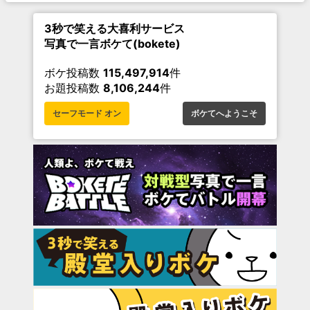
3秒で笑える大喜利サービス
写真で一言ボケて(bokete)
ボケ投稿数
115,497,914
件
お題投稿数
8,106,244
件
セーフモード オン
ボケてへようこそ