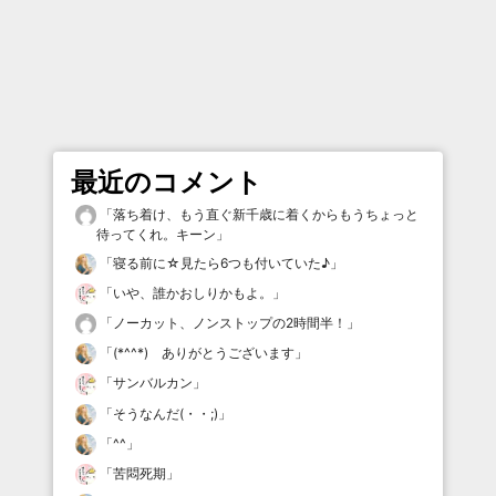
最近のコメント
「
落ち着け、もう直ぐ新千歳に着くからもうちょっと
待ってくれ。キーン
」
「
寝る前に☆見たら6つも付いていた♪
」
「
いや、誰かおしりかもよ。
」
「
ノーカット、ノンストップの2時間半！
」
「
(*^^*) ありがとうございます
」
「
サンバルカン
」
「
そうなんだ(・・;)
」
「
^^
」
「
苦悶死期
」