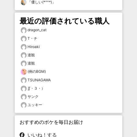
「
優しい(*^^*)
」
最近の評価されている職人
dragon_cat
T・チ
Hiroaki
達観
達観
(例のBGM)
TSUNAGAWA
∬・３・）
サンク
ユッキー
おすすめのボケを毎日お届け
いいね！する