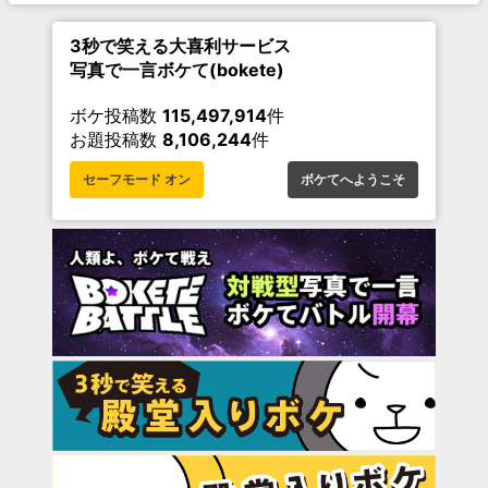
3秒で笑える大喜利サービス
写真で一言ボケて(bokete)
ボケ投稿数
115,497,914
件
お題投稿数
8,106,244
件
セーフモード オン
ボケてへようこそ