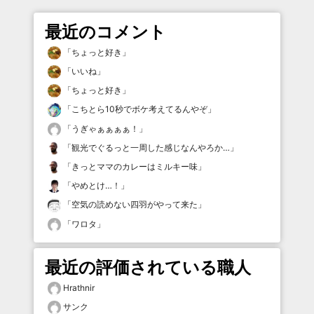
最近のコメント
「
ちょっと好き
」
「
いいね
」
「
ちょっと好き
」
「
こちとら10秒でボケ考えてるんやぞ
」
「
うぎゃぁぁぁぁ！
」
「
観光でぐるっと一周した感じなんやろか…
」
「
きっとママのカレーはミルキー味
」
「
やめとけ…！
」
「
空気の読めない四羽がやって来た
」
「
ワロタ
」
最近の評価されている職人
Hrathnir
サンク