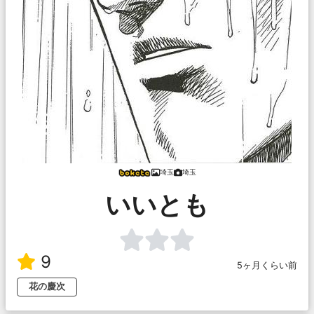
埼玉
埼玉
いいとも
9
5ヶ月くらい前
花の慶次