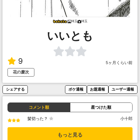
埼玉
埼玉
いいとも
9
5ヶ月くらい前
花の慶次
シェアする
ボケ通報
お題通報
ユーザー通報
コメント順
星つけた順
髪切った？
小十郎
もっと見る