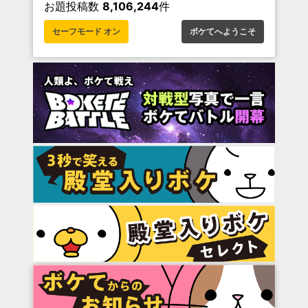
お題投稿数
8,106,244
件
セーフモード オン
ボケてへようこそ