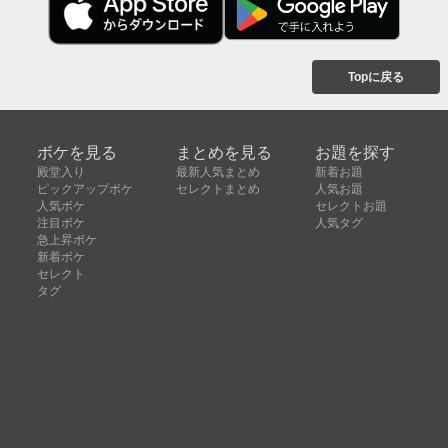
Topに戻る
ボケを見る
まとめを見る
お題を探す
殿堂入り
最新人気まとめ
新着お題
ピックアップボケ
セレクトまとめ
人気お題
人気ボケ
セレクトお題
注目ボケ
人気タグ
急上昇ボケ
新着ボケ
セレクト
タグ
ご利用について
ボケてについて
使い方
利用規約
よくある質問
クッキーの利用について
お問い合わせ