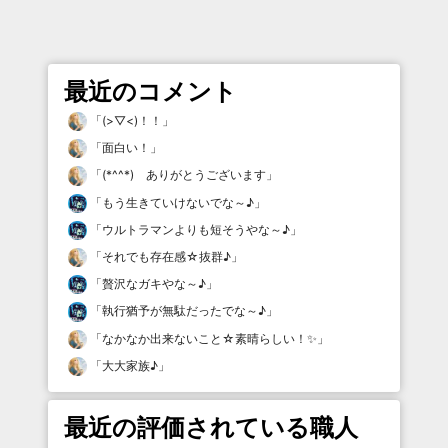
最近のコメント
「
(>▽<)！！
」
「
面白い！
」
「
(*^^*) ありがとうございます
」
「
もう生きていけないでな～♪
」
「
ウルトラマンよりも短そうやな～♪
」
「
それでも存在感☆抜群♪
」
「
贅沢なガキやな～♪
」
「
執行猶予が無駄だったでな～♪
」
「
なかなか出来ないこと☆素晴らしい！✨
」
「
大大家族♪
」
最近の評価されている職人