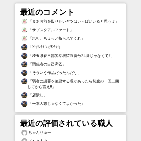
最近のコメント
「
まあお前を殴りたいヤツはいっぱいいると思うよ
」
「
サブスクアルファード
」
「
忠相、ちょっと斬られてくれ
」
「
ﾝｷﾁ!ﾝｷﾁ!ﾝｷﾁ!ﾝｷﾁ!
」
「
埼玉県春日部警察署留置番号24番じゃなくて?
」
「
関係者の自己満乙
」
「
そういう作品だったんだな
」
「
弱者に謝罪を強要する暇があったら切腹の一回二回
してから言え!!
」
「
店潰し
」
「
松本人志じゃなくてよかった
」
最近の評価されている職人
ちゃんりゅー
てんとう虫