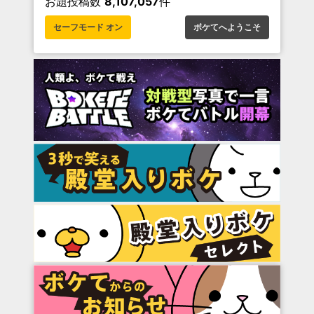
お題投稿数
8,107,057
件
セーフモード オン
ボケてへようこそ