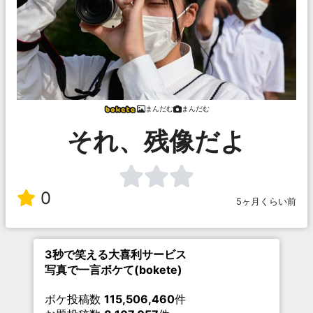
まんだむ
まんだむ
それ、残像だよ
0
5ヶ月くらい前
3秒で笑える大喜利サービス
写真で一言ボケて(bokete)
ボケ投稿数
115,506,460
件