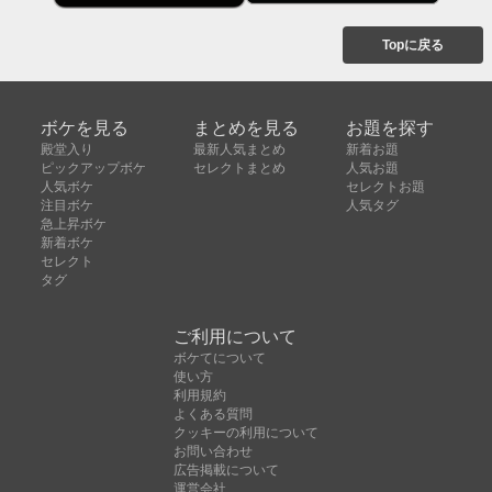
Topに戻る
ボケを見る
まとめを見る
お題を探す
殿堂入り
最新人気まとめ
新着お題
ピックアップボケ
セレクトまとめ
人気お題
人気ボケ
セレクトお題
注目ボケ
人気タグ
急上昇ボケ
新着ボケ
セレクト
タグ
ご利用について
ボケてについて
使い方
利用規約
よくある質問
クッキーの利用について
お問い合わせ
広告掲載について
運営会社