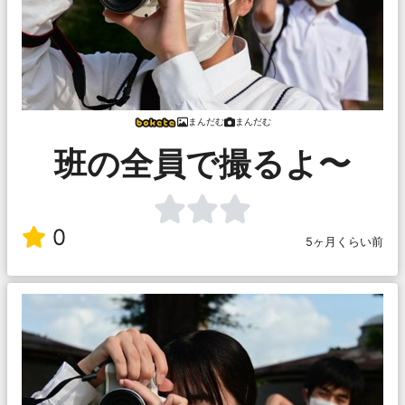
まんだむ
まんだむ
班の全員で撮るよ〜
0
5ヶ月くらい前