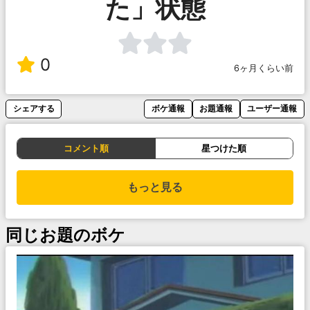
た」状態
0
6ヶ月くらい前
シェアする
ボケ通報
お題通報
ユーザー通報
コメント順
星つけた順
もっと見る
同じお題のボケ