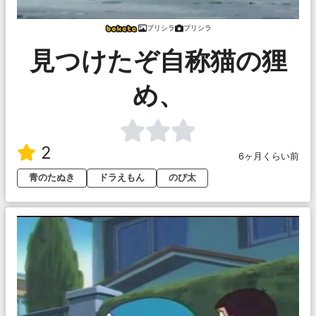
プリシラ
プリシラ
見つけたぞ自称猫の狸
め、
2
6ヶ月くらい前
青のたぬき
ドラえもん
のび太