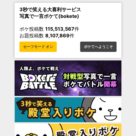
3秒で笑える大喜利サービス
写真で一言ボケて(bokete)
ボケ投稿数
115,513,567
件
お題投稿数
8,107,869
件
セーフモード オン
ボケてへようこそ