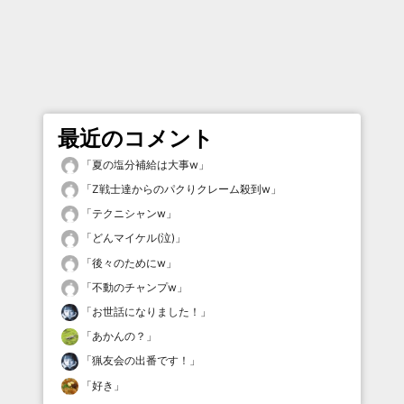
最近のコメント
「
夏の塩分補給は大事w
」
「
Z戦士達からのパクりクレーム殺到w
」
「
テクニシャンw
」
「
どんマイケル(泣)
」
「
後々のためにw
」
「
不動のチャンプw
」
「
お世話になりました！
」
「
あかんの？
」
「
猟友会の出番です！
」
「
好き
」