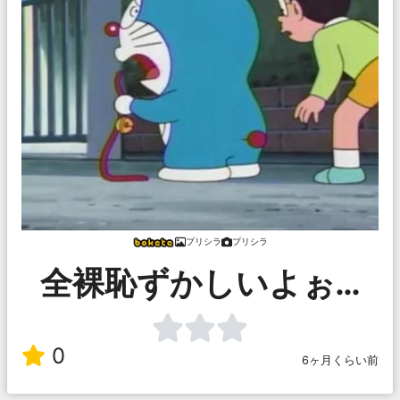
プリシラ
プリシラ
全裸恥ずかしいよぉ…
0
6ヶ月くらい前