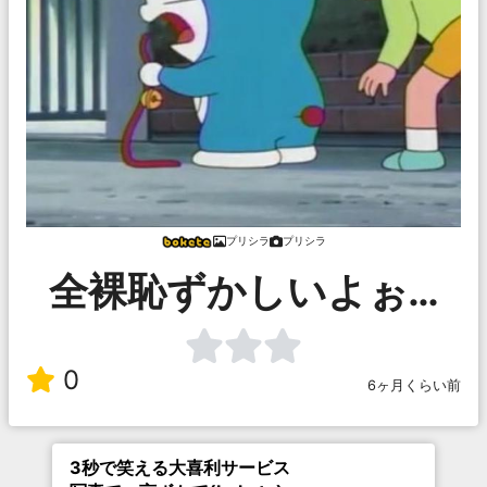
プリシラ
プリシラ
全裸恥ずかしいよぉ…
0
6ヶ月くらい前
3秒で笑える大喜利サービス