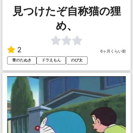
見つけたぞ自称猫の狸
め、
2
6ヶ月くらい前
青のたぬき
ドラえもん
のび太