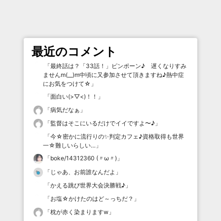
最近のコメント
「
最終話は？「33話！」ピンポーン♪ 遅くなりすみ
ませんm(__)m中頃に又参加させて頂きますね♪熱中症
にお気をつけて☆
」
「
面白い(>▽<)！！
」
「
病気だなぁ
」
「
監督はそこにいるだけでイイですよ〜♪
」
「
今☆密かに流行りの✨判定カフェ♪資格取得も世界
一☆難しいらしい…
」
「
boke/14312360 (〃ω〃)
」
「
じゃあ、お前誰なんだよ
」
「
かえる跳び世界大会決勝戦♪
」
「
お塩☆かけたのはど～っちだ？
」
「
枕が赤く染まりますw
」