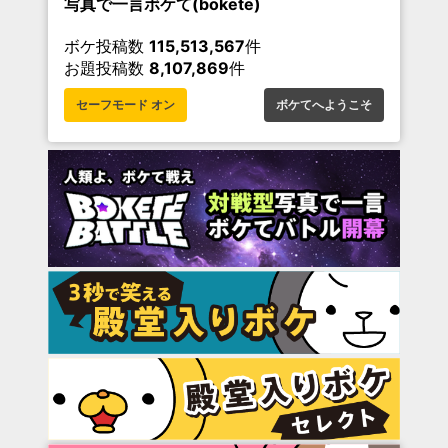
写真で一言ボケて(bokete)
ボケ投稿数
115,513,567
件
お題投稿数
8,107,869
件
セーフモード オン
ボケてへようこそ