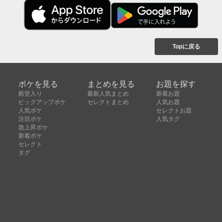
Topに戻る
ボケを見る
まとめを見る
お題を探す
殿堂入り
最新人気まとめ
新着お題
ピックアップボケ
セレクトまとめ
人気お題
人気ボケ
セレクトお題
注目ボケ
人気タグ
急上昇ボケ
新着ボケ
セレクト
タグ
ご利用について
ボケてについて
使い方
利用規約
よくある質問
クッキーの利用について