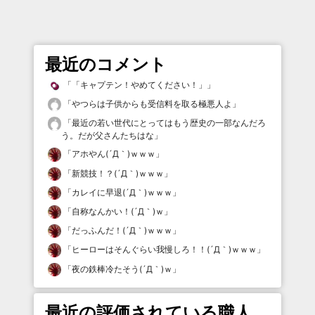
最近のコメント
「
「キャプテン！やめてください！」
」
「
やつらは子供からも受信料を取る極悪人よ
」
「
最近の若い世代にとってはもう歴史の一部なんだろ
う。だが父さんたちはな
」
「
アホやん(´Д｀)ｗｗｗ
」
「
新競技！？(´Д｀)ｗｗｗ
」
「
カレイに早退(´Д｀)ｗｗｗ
」
「
自称なんかい！(´Д｀)ｗ
」
「
だっふんだ！(´Д｀)ｗｗｗ
」
「
ヒーローはそんぐらい我慢しろ！！(´Д｀)ｗｗｗ
」
「
夜の鉄棒冷たそう(´Д｀)ｗ
」
最近の評価されている職人