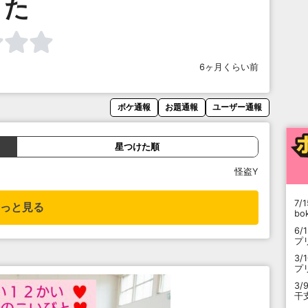
た
6ヶ月くらい前
ボケ通報
お題通報
ユーザー通報
星つけた順
怪盗Y
7/1
っと見る
b
6/
プ
3/
プ
3/
干