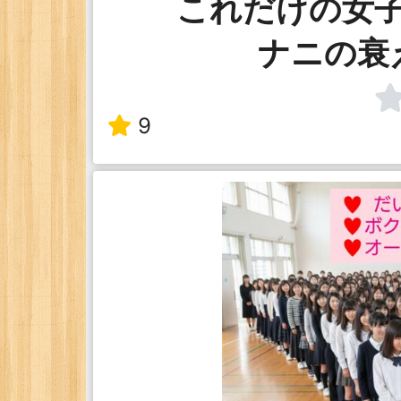
これだけの女
ナニの衰
9