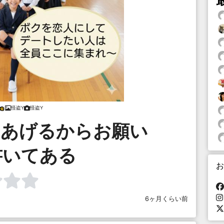
怪盗Y
怪盗Y
円あげるからお願い
書いてある
お
6ヶ月くらい前