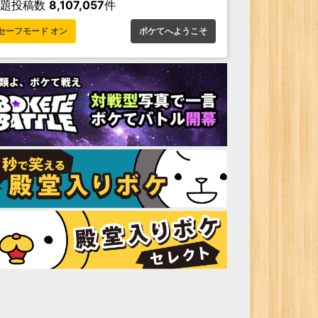
お題投稿数
8,107,057
件
セーフモード オン
ボケてへようこそ