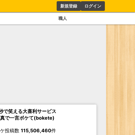
新規登録
ログイン
職人
秒で笑える大喜利サービス
真で一言ボケて(bokete)
ボケ投稿数
115,506,460
件