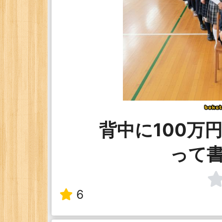
背中に100万
って
6