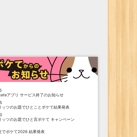
5
oketeアプリ サービス終了のお知らせ
15
リッツのお題でひとことボケて結果発表
10
リッツのお題でひと言ボケて キャンペーン
9
支でボケて2026 結果発表