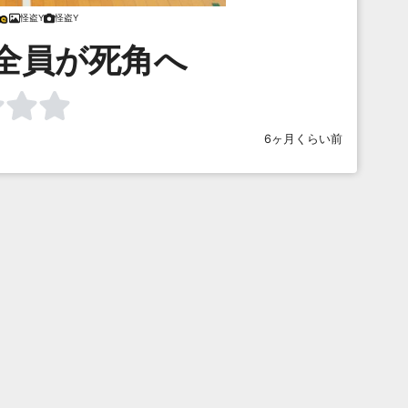
怪盗Y
怪盗Y
全員が死角へ
6ヶ月くらい前