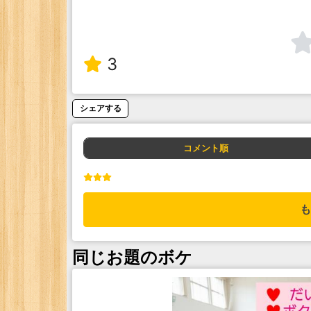
3
シェアする
コメント順
も
同じお題のボケ