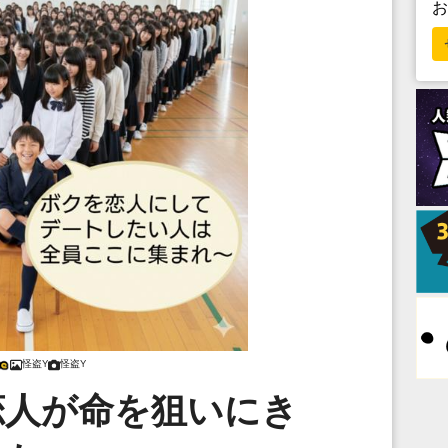
怪盗Y
怪盗Y
恋人が命を狙いにき