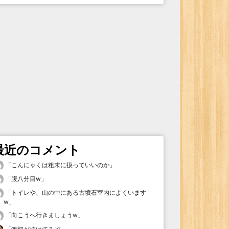
最近のコメント
「
こんにゃくは粗末に扱っていいのか
」
「
腹八分目w
」
「
トイレや、山の中にある古墳石室内によくいます
w
」
「
向こうへ行きましょうw
」