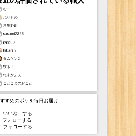
最近の評価されている職人
むー
ねりもの
速攻野郎
sasami2356
pippu3
hikaran
タムケン2
寝る！
ねすかふぇ
ことことのおこと
すすめのボケを毎日お届け
いいね！する
フォローする
フォローする