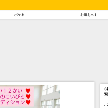
ボケる
お題を出す
3
写