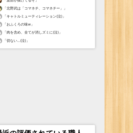
「
渡部が抜けてるぞ
」
「
北野武は「コマネチ、コマネチー」
」
「
キャトルミューティレーション(泣)
」
「
おふくろの味w
」
「
肉を含め、全てが消しズミに(泣)
」
「
切ない…(泣)
」