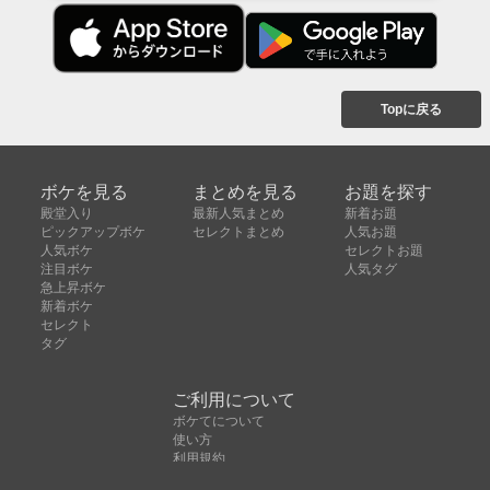
Topに戻る
ボケを見る
まとめを見る
お題を探す
殿堂入り
最新人気まとめ
新着お題
ピックアップボケ
セレクトまとめ
人気お題
人気ボケ
セレクトお題
注目ボケ
人気タグ
急上昇ボケ
新着ボケ
セレクト
タグ
ご利用について
ボケてについて
使い方
利用規約
よくある質問