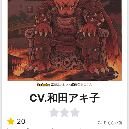
短足おじさん
短足おじさん
CV.和田アキ子
20
7ヶ月くらい前