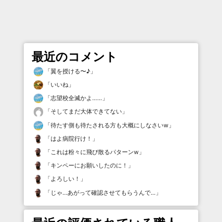
最近のコメント
「
翼を授ける〜♪
」
「
いいね
」
「
志望校全滅かよ……
」
「
そしてまだ大体できてない
」
「
待たす側も待たされる方も大概にしなさいw
」
「
はよ病院行け！
」
「
これは粉々に飛び散るパターンw
」
「
キンペーにお願いしたのに！
」
「
よろしい！
」
「
じゃ…あがって確認させてもらうんで…
」