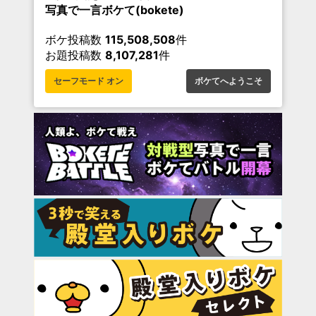
写真で一言ボケて(bokete)
ボケ投稿数
115,508,508
件
お題投稿数
8,107,281
件
セーフモード オン
ボケてへようこそ