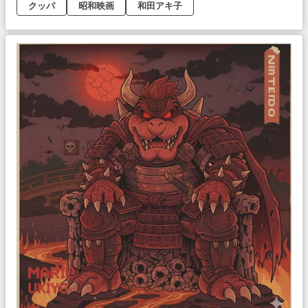
クッパ
昭和映画
和田アキ子