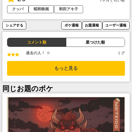
7ヶ月くらい前
クッパ
昭和映画
和田アキ子
シェアする
ボケ通報
お題通報
ユーザー通報
コメント順
星つけた順
過去の人！
ミグ
もっと見る
同じお題のボケ