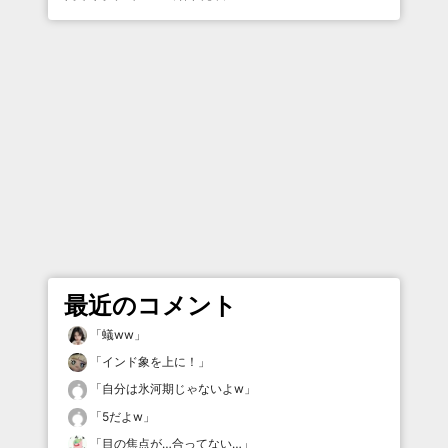
最近のコメント
「
蟻ww
」
「
インド象を上に！
」
「
自分は氷河期じゃないよw
」
「
5だよw
」
「
目の焦点が…合ってない…
」