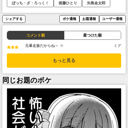
ぼっち・ざ・ろっく！
後藤ひとり
矢島金太郎
シェアする
ボケ通報
お題通報
ユーザー通報
コメント順
星つけた順
元暴走族だからね～
ミグ
もっと見る
同じお題のボケ