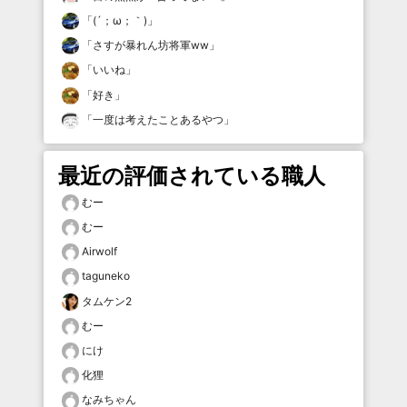
「
(´；ω；｀)
」
「
さすが暴れん坊将軍ww
」
「
いいね
」
「
好き
」
「
一度は考えたことあるやつ
」
最近の評価されている職人
むー
むー
Airwolf
taguneko
タムケン2
むー
にけ
化狸
なみちゃん