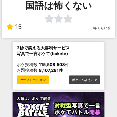
国語は怖くない
15
3年くらい前
3秒で笑える大喜利サービス
写真で一言ボケて(bokete)
ボケ投稿数
115,508,508
件
お題投稿数
8,107,281
件
セーフモード オン
ボケてへようこそ