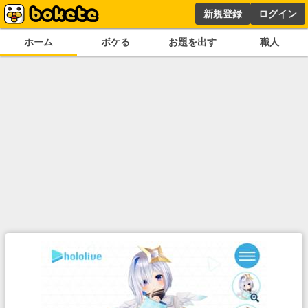
新規登録
ログイン
ホーム
ボケる
お題を出す
職人