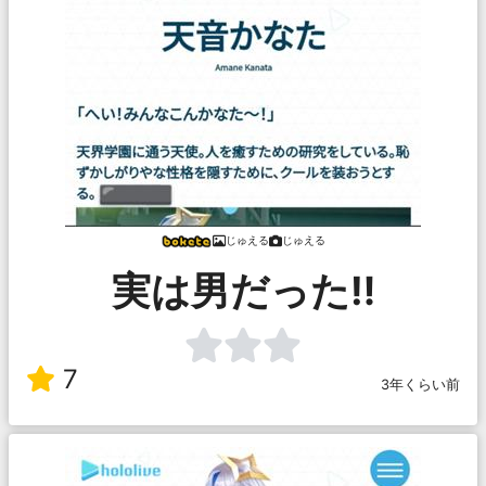
じゅえる
じゅえる
実は男だった‼️
7
3年くらい前