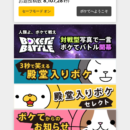
お題投稿数
8,107,281
件
セーフモード オン
ボケてへようこそ