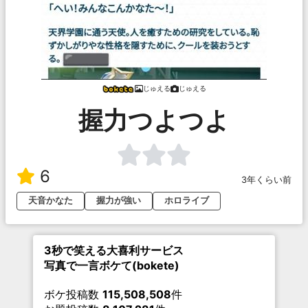
じゅえる
じゅえる
握力つよつよ
6
3年くらい前
天音かなた
握力が強い
ホロライブ
3秒で笑える大喜利サービス
写真で一言ボケて(bokete)
ボケ投稿数
115,508,508
件