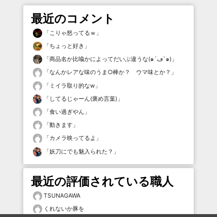
最近のコメント
「
こりゃ怒ってるｗ
」
「
ちょっと好き
」
「
商品名か比喩かによってだいぶ違うな(๑´ڡ`๑)
」
「
なんかレアな味のうま○棒か？ ウマ味とか？
」
「
ミイラ取り的なw
」
「
してるじゃーん(褒め言葉)
」
「
食い過ぎやん
」
「
動きます
」
「
カメラ映ってるよ
」
「
妖刀にでも魅入られた？
」
最近の評価されている職人
TSUNAGAWA
くれないか豚を