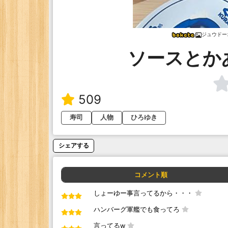
ジュウドー
ソースとか
509
寿司
人物
ひろゆき
シェアする
コメント順
しょーゆー事言ってるから・・・
ハンバーグ軍艦でも食ってろ
言ってるw