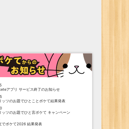
5
oketeアプリ サービス終了のお知らせ
15
リッツのお題でひとことボケて結果発表
10
リッツのお題でひと言ボケて キャンペーン
9
支でボケて2026 結果発表