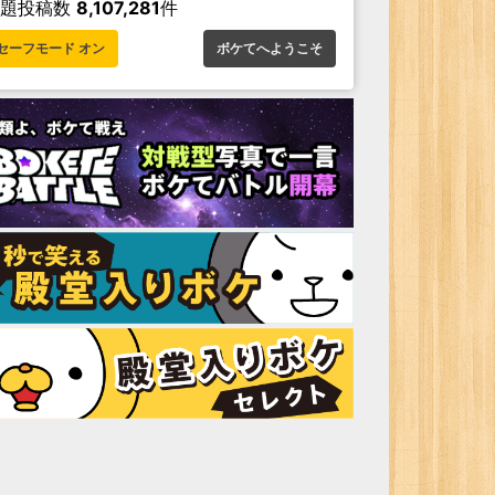
お題投稿数
8,107,281
件
セーフモード オン
ボケてへようこそ