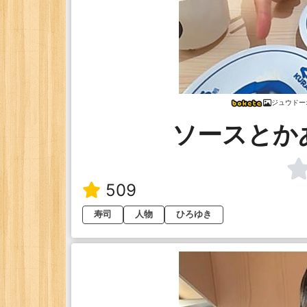
ジュウドー
ソースとか
509
寿司
人物
ひろゆき