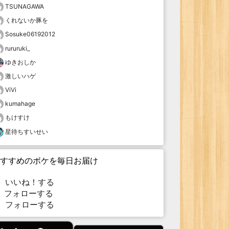
TSUNAGAWA
くれないか豚を
Sosuke06192012
rururuki_
ゆきおしか
激しいハゲ
ViVi
kumahage
もけすけ
星待ちすいせい
すすめのボケを毎日お届け
いいね！する
フォローする
フォローする