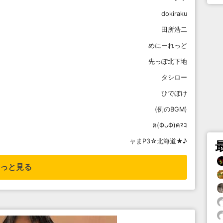
dokiraku
田所浩二
めにーれっど
先っぽ北下地
タシロー
ひでぼけ
(例のBGM)
ฅ(ФᴗФ)ฅﾏｺ
ャまP3☆北海道★♪
っと見る