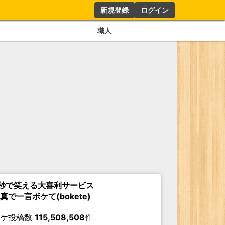
新規登録
ログイン
職人
秒で笑える大喜利サービス
真で一言ボケて(bokete)
ボケ投稿数
115,508,508
件