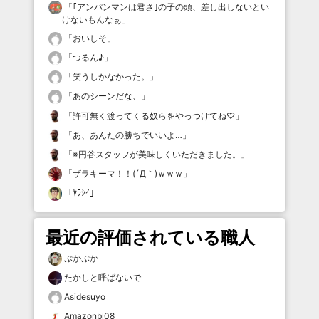
「
｢アンパンマンは君さ｣の子の頭、差し出しないとい
けないもんなぁ
」
「
おいしそ
」
「
つるん♪
」
「
笑うしかなかった。
」
「
あのシーンだな、
」
「
許可無く渡ってくる奴らをやっつけてね♡
」
「
あ、あんたの勝ちでいいよ…
」
「
※円谷スタッフが美味しくいただきました。
」
「
ザラキーマ！！(´Д｀)ｗｗｗ
」
「
ﾔﾗｼｲ
」
最近の評価されている職人
ぷかぷか
たかしと呼ばないで
Asidesuyo
Amazonbi08