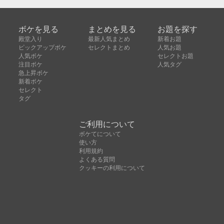
ボケを見る
まとめを見る
お題を探す
殿堂入り
最新人気まとめ
新着お題
ピックアップボケ
セレクトまとめ
人気お題
人気ボケ
セレクトお題
注目ボケ
人気タグ
急上昇ボケ
新着ボケ
セレクト
タグ
ご利用について
ボケてについて
使い方
利用規約
よくある質問
クッキーの利用について
お問い合わせ
広告掲載について
運営会社
Copyright © ボケて（bokete）All rights reserved. 株式
会社オモロキ