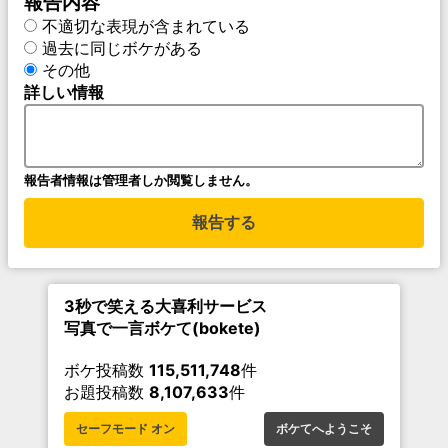
報告内容
不適切な表現が含まれている
過去に同じボケがある
その他
詳しい情報
報告者情報は管理者しか閲覧しません。
報告する
3秒で笑える大喜利サービス
写真で一言ボケて(bokete)
ボケ投稿数
115,511,748
件
お題投稿数
8,107,633
件
セーフモード オン
ボケてへようこそ