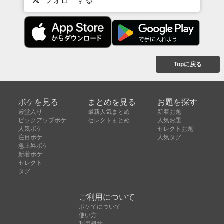
フォローする
Topに戻る
ボケを見る
まとめを見る
お題を探す
殿堂入り
最新人気まとめ
新着お題
ピックアップボケ
セレクトまとめ
人気お題
人気ボケ
セレクトお題
注目ボケ
人気タグ
急上昇ボケ
新着ボケ
セレクト
タグ
ご利用について
ボケてについて
使い方
利用規約