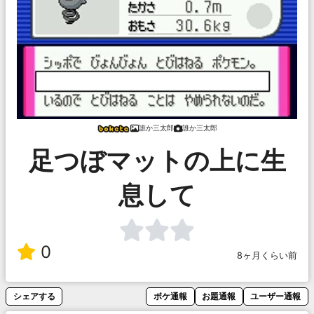
誰か三太郎
誰か三太郎
足つぼマットの上に生
息して
0
8ヶ月くらい前
シェアする
ボケ通報
お題通報
ユーザー通報