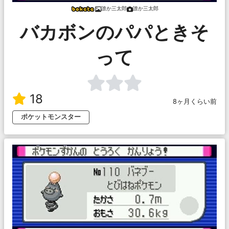
誰か三太郎
誰か三太郎
バカボンのパパときそ
って
18
8ヶ月くらい前
ポケットモンスター