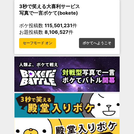
3秒で笑える大喜利サービス
写真で一言ボケて(bokete)
ボケ投稿数
115,501,231
件
お題投稿数
8,106,527
件
セーフモード オン
ボケてへようこそ