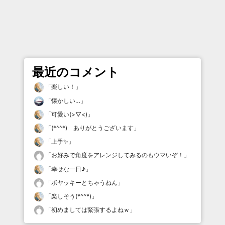
最近のコメント
「
楽しい！
」
「
懐かしい…
」
「
可愛い(>▽<)
」
「
(*^^*) ありがとうございます
」
「
上手✨
」
「
お好みで角度をアレンジしてみるのもウマいぞ！
」
「
幸せな一日♪
」
「
ボヤッキーとちゃうねん
」
「
楽しそう(*^^*)
」
「
初めましては緊張するよねｗ
」