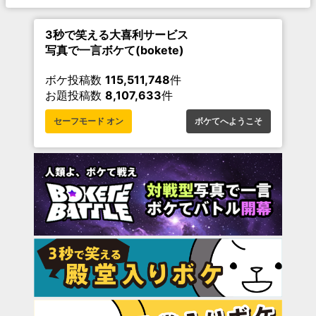
3秒で笑える大喜利サービス
写真で一言ボケて(bokete)
ボケ投稿数
115,511,748
件
お題投稿数
8,107,633
件
セーフモード オン
ボケてへようこそ