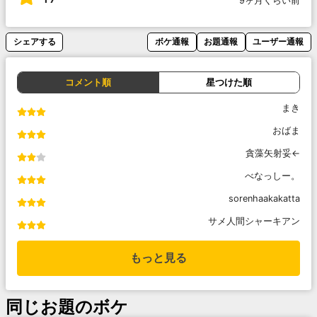
9ヶ月くらい前
シェアする
ボケ通報
お題通報
ユーザー通報
コメント順
星つけた順
まき
おばま
貪藻矢射妥←
べなっしー。
sorenhaakakatta
サメ人間シャーキアン
もっと見る
同じお題のボケ