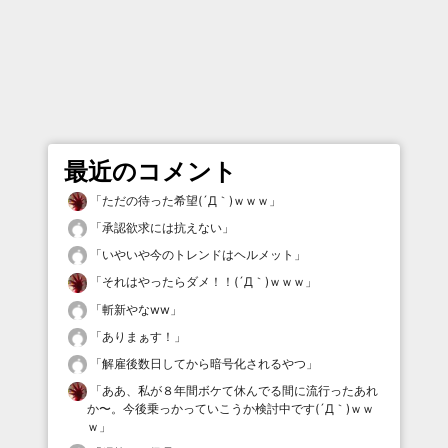
最近のコメント
「
ただの待った希望(´Д｀)ｗｗｗ
」
「
承認欲求には抗えない
」
「
いやいや今のトレンドはヘルメット
」
「
それはやったらダメ！！(´Д｀)ｗｗｗ
」
「
斬新やなww
」
「
ありまぁす！
」
「
解雇後数日してから暗号化されるやつ
」
「
ああ、私が８年間ボケて休んでる間に流行ったあれ
か〜。今後乗っかっていこうか検討中です(´Д｀)ｗｗ
ｗ
」