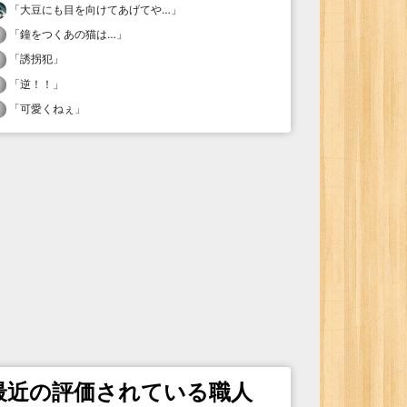
「
大豆にも目を向けてあげてや…
」
「
鐘をつくあの猫は…
」
「
誘拐犯
」
「
逆！！
」
「
可愛くねぇ
」
最近の評価されている職人