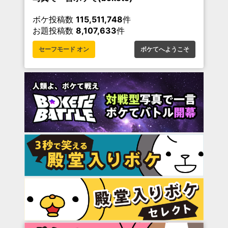
ボケ投稿数
115,511,748
件
お題投稿数
8,107,633
件
セーフモード オン
ボケてへようこそ