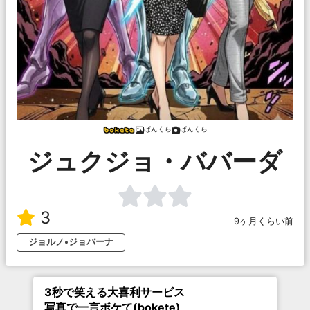
ぱんくら
ぱんくら
ジュクジョ・ババーダ
3
9ヶ月くらい前
ジョルノ•ジョバーナ
3秒で笑える大喜利サービス
写真で一言ボケて(bokete)