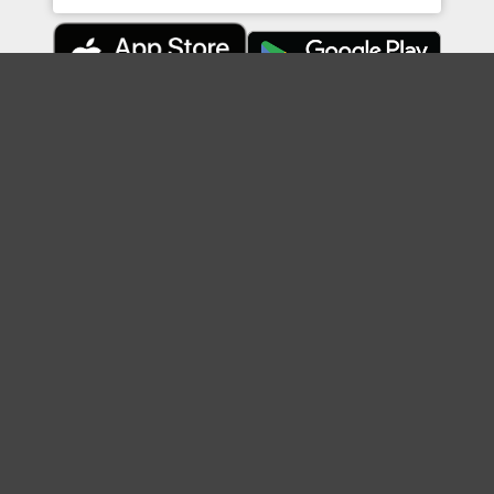
Topに戻る
ボケを見る
まとめを見る
お題を探す
殿堂入り
最新人気まとめ
新着お題
ピックアップボケ
セレクトまとめ
人気お題
人気ボケ
セレクトお題
注目ボケ
人気タグ
急上昇ボケ
新着ボケ
セレクト
タグ
ご利用について
ボケてについて
使い方
利用規約