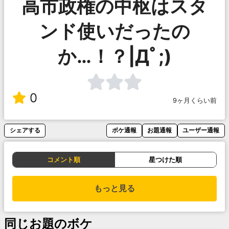
高市政権の中枢はスタ
ンド使いだったの
か…！？|Дﾟ;)
0
9ヶ月くらい前
シェアする
ボケ通報
お題通報
ユーザー通報
コメント順
星つけた順
もっと見る
同じお題のボケ