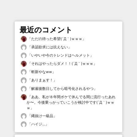
最近のコメント
「
ただの待った希望(´Д｀)ｗｗｗ
」
「
承認欲求には抗えない
」
「
いやいや今のトレンドはヘルメット
」
「
それはやったらダメ！！(´Д｀)ｗｗｗ
」
「
斬新やなww
」
「
ありまぁす！
」
「
解雇後数日してから暗号化されるやつ
」
「
ああ、私が８年間ボケて休んでる間に流行ったあれ
か〜。今後乗っかっていこうか検討中です(´Д｀)ｗｗ
ｗ
」
「
縄抜け一級品
」
「
ハイジ…
」