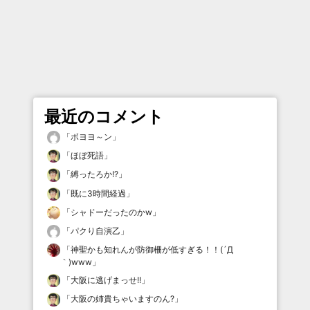
最近のコメント
「
ボヨヨ～ン
」
「
ほぼ死語
」
「
縛ったろか!?
」
「
既に3時間経過
」
「
シャドーだったのかw
」
「
パクり自演乙
」
「
神聖かも知れんが防御柵が低すぎる！！(´Д
｀)www
」
「
大阪に逃げまっせ!!
」
「
大阪の姉貴ちゃいますのん?
」