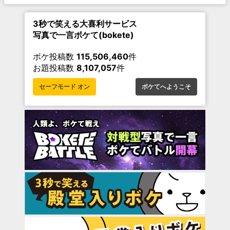
3秒で笑える大喜利サービス
写真で一言ボケて(bokete)
ボケ投稿数
115,506,460
件
お題投稿数
8,107,057
件
セーフモード オン
ボケてへようこそ