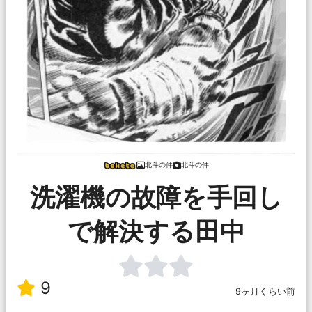
北斗の件
北斗の件
洗濯機の故障を手回し
で解決する田中
9
9ヶ月くらい前