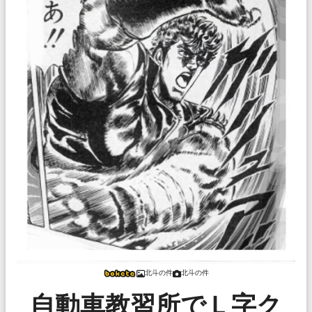
北斗の件
北斗の件
自動車教習所でＬ字ク