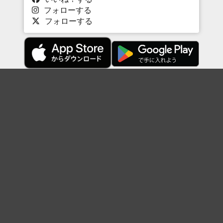
フォローする
フォローする
Topに戻る
ボケを見る
まとめを見る
お題を探す
殿堂入り
最新人気まとめ
新着お題
ピックアップボケ
セレクトまとめ
人気お題
人気ボケ
セレクトお題
注目ボケ
人気タグ
急上昇ボケ
新着ボケ
セレクト
タグ
ご利用について