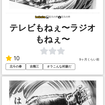
北斗の件
北斗の件
テレビもねぇ〜ラジオ
もねぇ〜
10
9ヶ月くらい前
北斗の拳
吉幾三
オラこんな村嫌だ