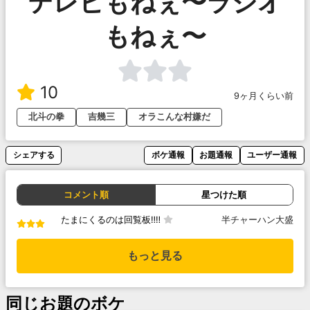
テレビもねぇ〜ラジオ
もねぇ〜
10
9ヶ月くらい前
北斗の拳
吉幾三
オラこんな村嫌だ
シェアする
ボケ通報
お題通報
ユーザー通報
コメント順
星つけた順
たまにくるのは回覧板‼︎‼︎
半チャーハン大盛
もっと見る
同じお題のボケ