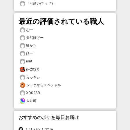
「
可愛い(*´﹃`*)
」
最近の評価されている職人
むー
天然ほげー
鯉かち
ひー
mut
n-202号
らっきぃ
シャケからスペシャル
XD02SR
大井町
おすすめのボケを毎日お届け
いいね！する