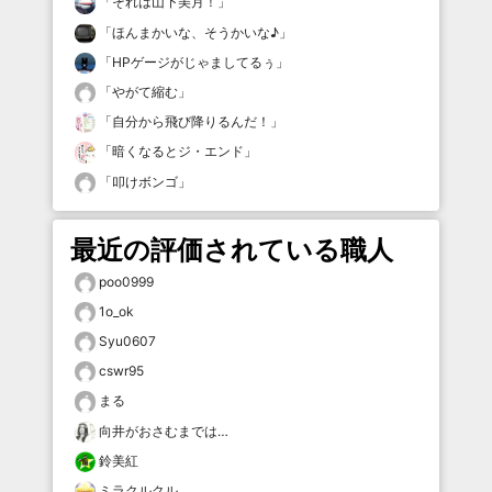
「
それは山下美月！
」
「
ほんまかいな、そうかいな♪
」
「
HPゲージがじゃましてるぅ
」
「
やがて縮む
」
「
自分から飛び降りるんだ！
」
「
暗くなるとジ・エンド
」
「
叩けボンゴ
」
最近の評価されている職人
poo0999
1o_ok
Syu0607
cswr95
まる
向井がおさむまでは…
鈴美紅
ミラクルクル