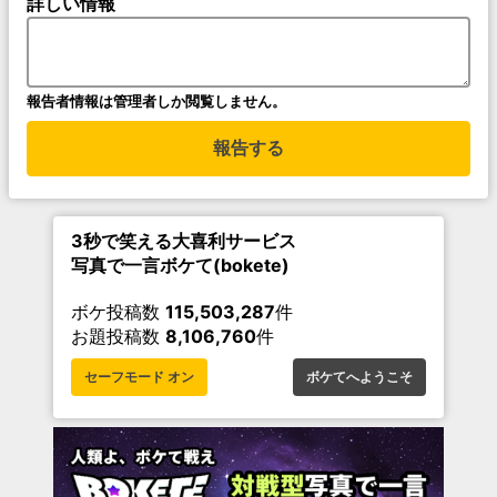
詳しい情報
報告者情報は管理者しか閲覧しません。
報告する
3秒で笑える大喜利サービス
写真で一言ボケて(bokete)
ボケ投稿数
115,503,287
件
お題投稿数
8,106,760
件
セーフモード オン
ボケてへようこそ