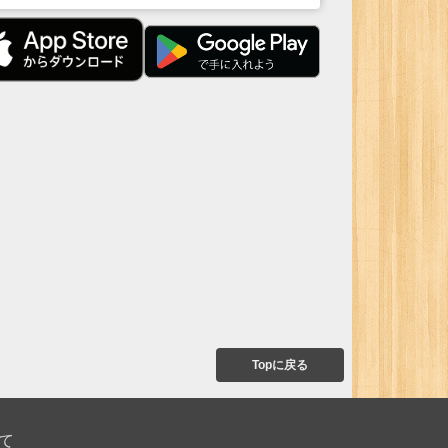
Topに戻る
て