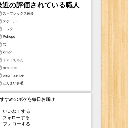
最近の評価されている職人
スープレックス佐藤
スケール
ニック
Pohopo
むー
kimon
トマトちゃん
mmmmm
onigiri_senbei
どんまい鼻毛
すすめのボケを毎日お届け
いいね！する
フォローする
フォローする