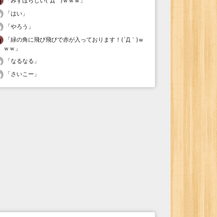
「
みすぼらしい(´Д｀)ｗｗｗ
」
「
はい
」
「
やろう
」
「
緑の角に飛び飛びで赤が入っております！(´Д｀)ｗ
ｗｗ
」
「
なるなる
」
「
さいこー
」