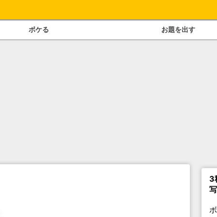
ボケる
お題を出す
3
写