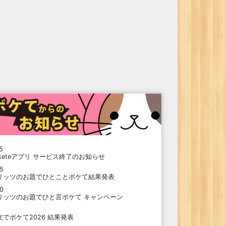
5
oketeアプリ サービス終了のお知らせ
15
リッツのお題でひとことボケて結果発表
10
リッツのお題でひと言ボケて キャンペーン
9
支でボケて2026 結果発表