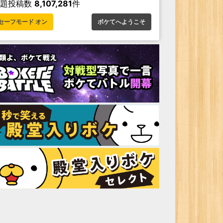
お題投稿数
8,107,281
件
セーフモード オン
ボケてへようこそ