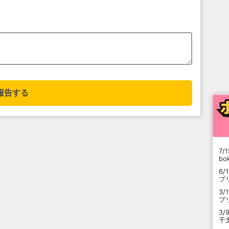
報告する
7/1
b
6/
プ
3/
プ
3/
干