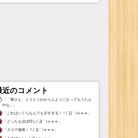
最近のコメント
「
「爺さん、とうとうわからんようになってもうたん
やな」
」
「
これはいくらなんでも古すぎる！！(´Д｀)ｗｗｗ
」
「
どっちもほぼ同じ(´Д｀)ｗｗｗ
」
「
３コマ漫画！？(´Д｀)ｗｗｗ
」