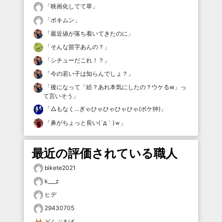
「
映画化してて草
」
「
ポキムン
」
「
最近値が落ち着いてきたのに
」
「
そんな苗字あんの？
」
「
シチューだこれ！？
」
「
今の若い子は知らんでしょ？
」
「
後になって「絵？あれ本気にしたの？ウケるw」っ
て言いそう
」
「
△もなく…ぎゃひゃひゃひゃひゃ(ボケ狆)
」
「
鼻がちょっと長い(´д｀)ｗ
」
最近の評価されている職人
bikete2021
k___z
ヒデ
29430705
どんぶるげ