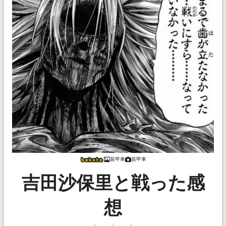
装甲車
装甲車
吉田沙保里と戦った感
想