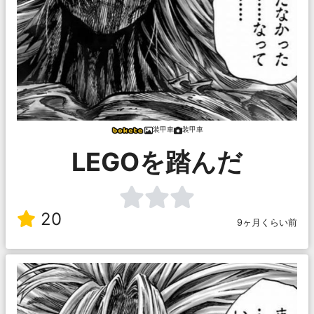
装甲車
装甲車
LEGOを踏んだ
20
9ヶ月くらい前