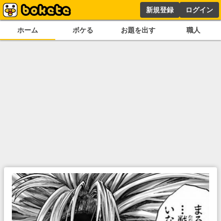
新規登録
ログイン
ホーム
ボケる
お題を出す
職人