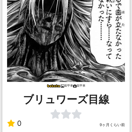
装甲車
装甲車
ブリュワーズ目線
0
9ヶ月くらい前