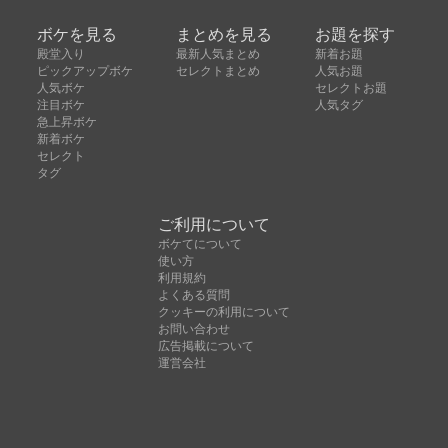
ボケを見る
まとめを見る
お題を探す
殿堂入り
最新人気まとめ
新着お題
ピックアップボケ
セレクトまとめ
人気お題
人気ボケ
セレクトお題
注目ボケ
人気タグ
急上昇ボケ
新着ボケ
セレクト
タグ
ご利用について
ボケてについて
使い方
利用規約
よくある質問
クッキーの利用について
お問い合わせ
広告掲載について
運営会社
Copyright © ボケて（bokete）All rights reserved. 株式
会社オモロキ