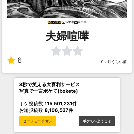
装甲車
装甲車
夫婦喧嘩
6
9ヶ月くらい前
3秒で笑える大喜利サービス
写真で一言ボケて(bokete)
ボケ投稿数
115,501,231
件
お題投稿数
8,106,527
件
セーフモード オン
ボケてへようこそ