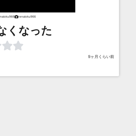
enaioku966
renaioku966
なくなった
9ヶ月くらい前