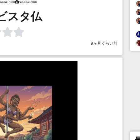
enaioku966
renaioku966
ビスタ仏
9ヶ月くらい前