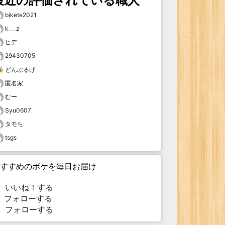
最近の評価されている職人
bikete2021
k___z
ヒデ
29430705
どんぶるげ
匿名家
むー
Syu0607
タモち
tsgs
すすめのボケを毎日お届け
いいね！する
フォローする
フォローする