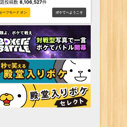
お題投稿数
8,106,527
件
セーフモード オン
ボケてへようこそ