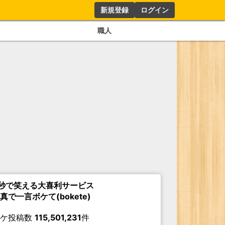
新規登録
ログイン
職人
秒で笑える大喜利サービス
真で一言ボケて(bokete)
ボケ投稿数
115,501,231
件