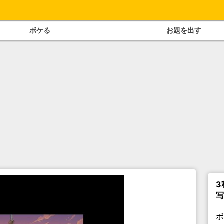
ボケる
お題を出す
3
写