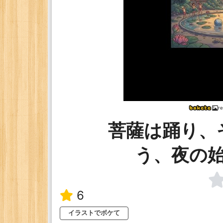
r
菩薩は踊り、
う、夜の
6
イラストでボケて