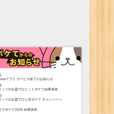
5
oketeアプリ サービス終了のお知らせ
15
リッツのお題でひとことボケて結果発表
10
リッツのお題でひと言ボケて キャンペーン
9
支でボケて2026 結果発表