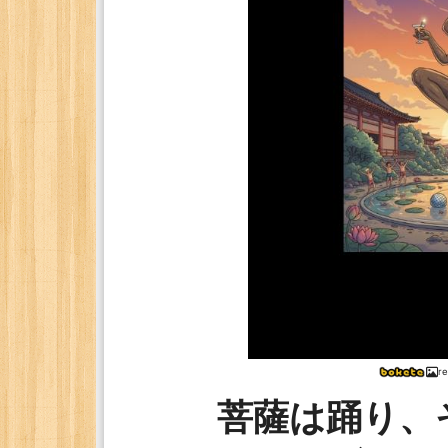
r
菩薩は踊り、