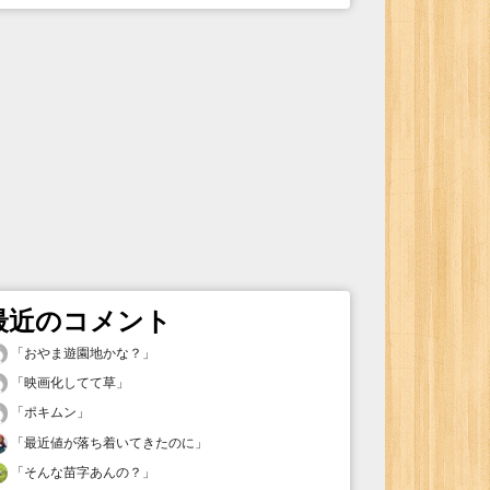
最近のコメント
「
おやま遊園地かな？
」
「
映画化してて草
」
「
ポキムン
」
「
最近値が落ち着いてきたのに
」
「
そんな苗字あんの？
」