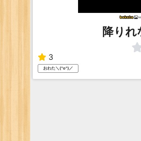
r
降りれ
3
おわた＼(^o^)／