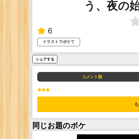
う、夜の
6
イラストでボケて
シェアする
コメント順
も
同じお題のボケ