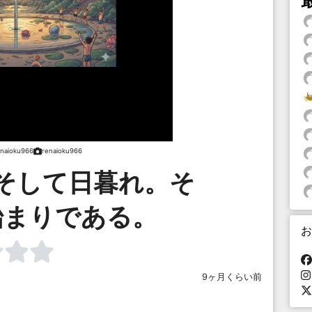
enaioku966
renaioku966
そして日暮れ。そ
始まりである。
お
9ヶ月くらい前