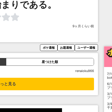
始まりである。
9ヶ月くらい前
ボケ通報
お題通報
ユーザー通報
星つけた順
renaioku966
7/1
b
っと見る
6/
プ
3/
プ
3/
干