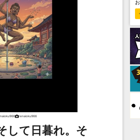
enaioku966
renaioku966
そして日暮れ。そ