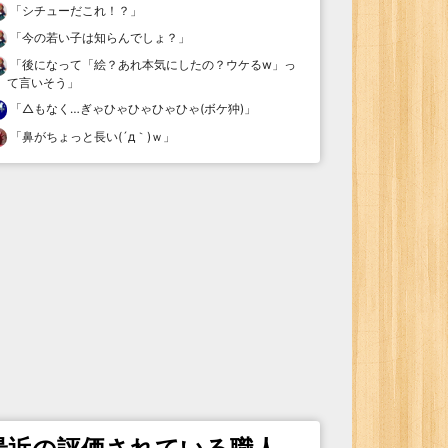
「
シチューだこれ！？
」
「
今の若い子は知らんでしょ？
」
「
後になって「絵？あれ本気にしたの？ウケるw」っ
て言いそう
」
「
△もなく…ぎゃひゃひゃひゃひゃ(ボケ狆)
」
「
鼻がちょっと長い(´д｀)ｗ
」