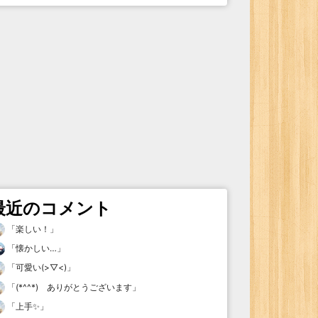
最近のコメント
「
楽しい！
」
「
懐かしい…
」
「
可愛い(>▽<)
」
「
(*^^*) ありがとうございます
」
「
上手✨
」