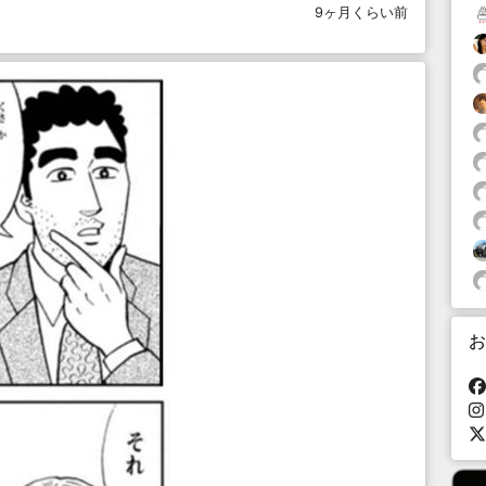
9ヶ月くらい前
お