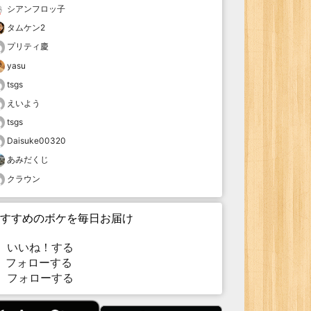
シアンフロッ子
タムケン2
プリティ慶
yasu
tsgs
えいよう
tsgs
Daisuke00320
あみだくじ
クラウン
すすめのボケを毎日お届け
いいね！する
フォローする
フォローする