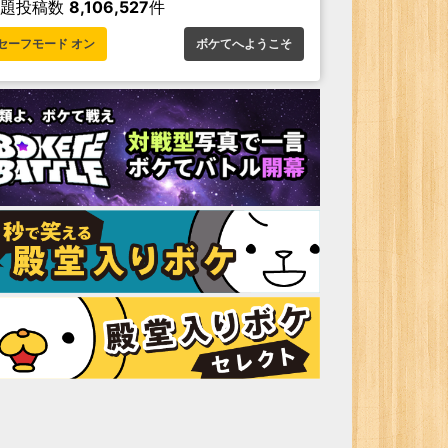
お題投稿数
8,106,527
件
セーフモード オン
ボケてへようこそ