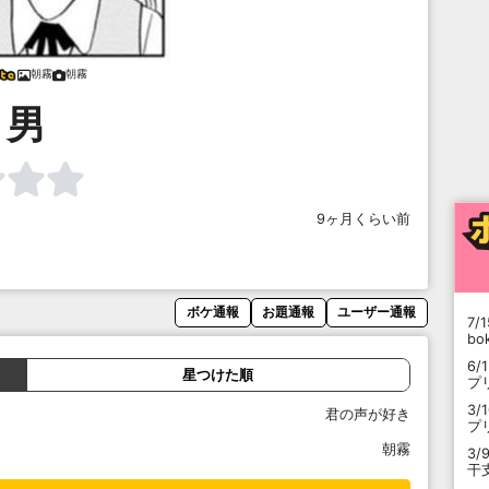
朝霧
朝霧
男
9ヶ月くらい前
ボケ通報
お題通報
ユーザー通報
7/1
b
6/
星つけた順
プ
3/
君の声が好き
プ
朝霧
3/
干