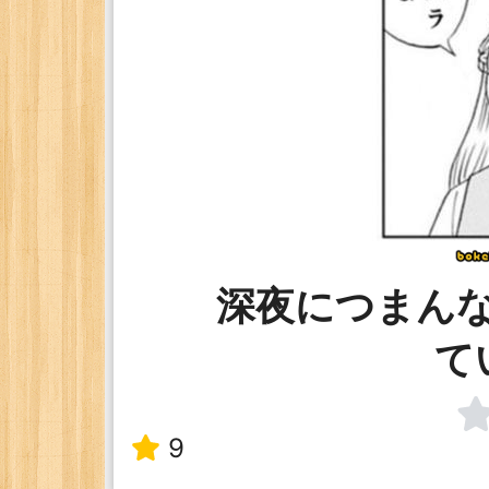
深夜につまん
て
9