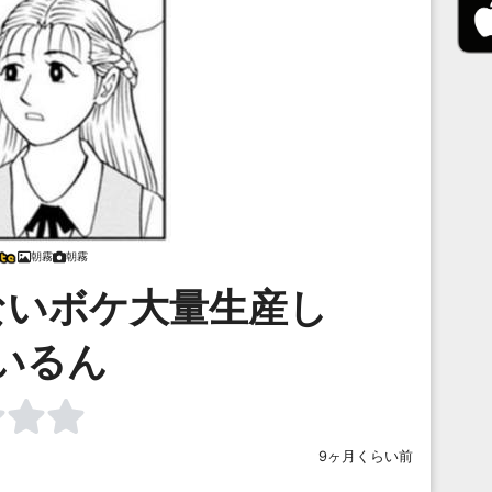
朝霧
朝霧
ないボケ大量生産し
いるん
9ヶ月くらい前