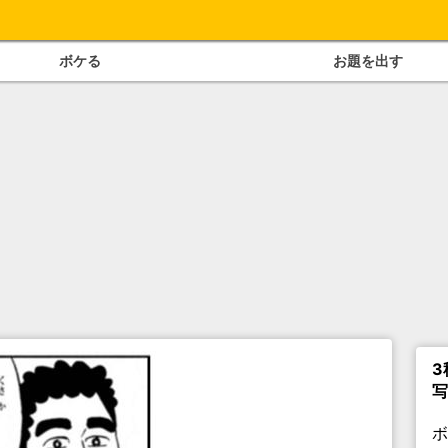
ボケる
お題を出す
3
写