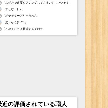
「
お好みで角度をアレンジしてみるのもウマいぞ！
」
「
幸せな一日♪
」
「
ボヤッキーとちゃうねん
」
「
楽しそう(*^^*)
」
「
初めましては緊張するよねｗ
」
最近の評価されている職人