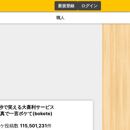
新規登録
ログイン
職人
秒で笑える大喜利サービス
真で一言ボケて(bokete)
ボケ投稿数
115,501,231
件