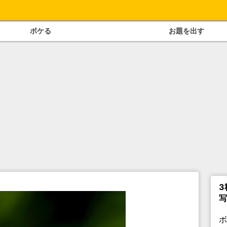
ボケる
お題を出す
3
写