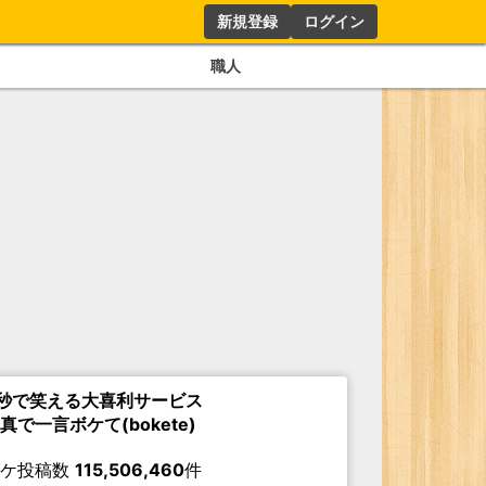
新規登録
ログイン
職人
秒で笑える大喜利サービス
真で一言ボケて(bokete)
ボケ投稿数
115,506,460
件