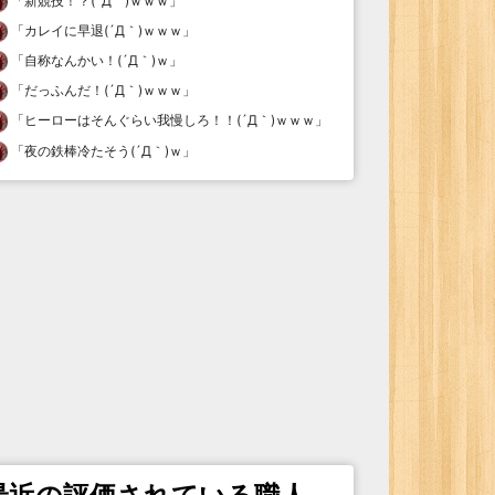
「
新競技！？(´Д｀)ｗｗｗ
」
「
カレイに早退(´Д｀)ｗｗｗ
」
「
自称なんかい！(´Д｀)ｗ
」
「
だっふんだ！(´Д｀)ｗｗｗ
」
「
ヒーローはそんぐらい我慢しろ！！(´Д｀)ｗｗｗ
」
「
夜の鉄棒冷たそう(´Д｀)ｗ
」