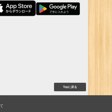
Topに戻る
て