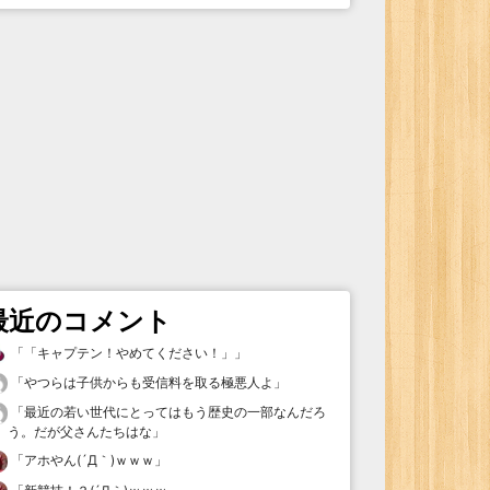
最近のコメント
「
「キャプテン！やめてください！」
」
「
やつらは子供からも受信料を取る極悪人よ
」
「
最近の若い世代にとってはもう歴史の一部なんだろ
う。だが父さんたちはな
」
「
アホやん(´Д｀)ｗｗｗ
」