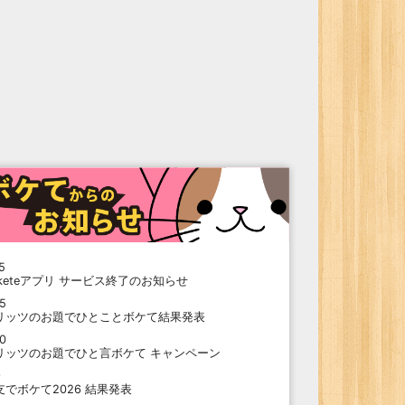
5
oketeアプリ サービス終了のお知らせ
15
リッツのお題でひとことボケて結果発表
10
リッツのお題でひと言ボケて キャンペーン
9
支でボケて2026 結果発表