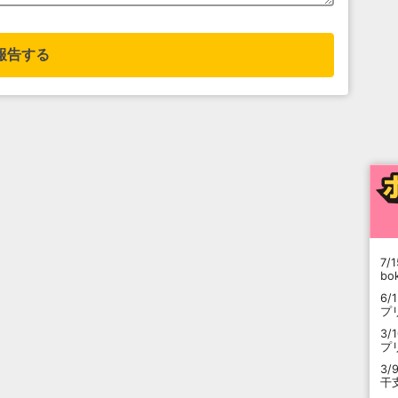
報告する
7/1
b
6/
プ
3/
プ
3/
干