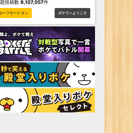
お題投稿数
8,107,057
件
セーフモード オン
ボケてへようこそ