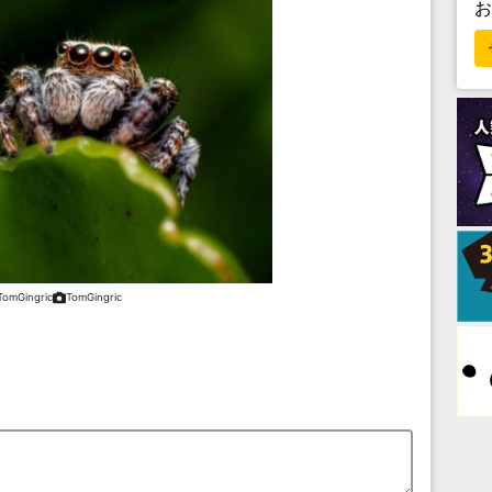
TomGingric
TomGingric