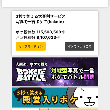
3秒で笑える大喜利サービス
写真で一言ボケて(bokete)
ボケ投稿数
115,508,508
件
お題投稿数
8,107,633
件
セーフモード オン
ボケてへようこそ