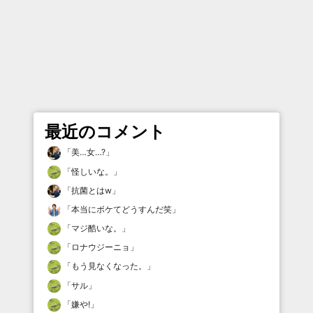
最近のコメント
「
美…女…?
」
「
怪しいな。
」
「
抗菌とはw
」
「
本当にボケてどうすんだ笑
」
「
マジ酷いな。
」
「
ロナウジーニョ
」
「
もう見なくなった。
」
「
サル
」
「
嫌や!
」