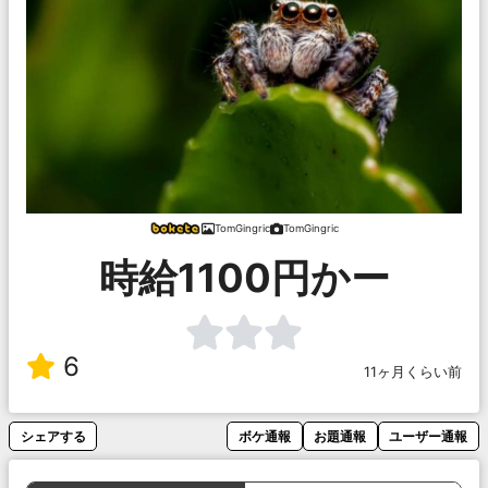
TomGingric
TomGingric
時給1100円かー
6
11ヶ月くらい前
シェアする
ボケ通報
お題通報
ユーザー通報