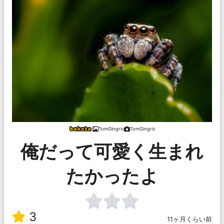
TomGingric
TomGingric
俺だって可愛く生まれ
たかったよ
3
11ヶ月くらい前