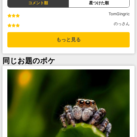
コメント順
星つけた順
TomGingric
のっさん
もっと見る
同じお題のボケ