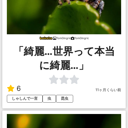
TomGingric
TomGingric
「綺麗…世界って本当
に綺麗…」
6
11ヶ月くらい前
しゃしんで一言
虫
昆虫