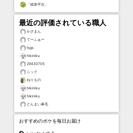
「
銭形平次
」
最近の評価されている職人
かざまん
てーふぁー
tsgs
hikiniku
29430705
ニック
ねりもの
hikiniku
hikiniku
どんまい鼻毛
おすすめのボケを毎日お届け