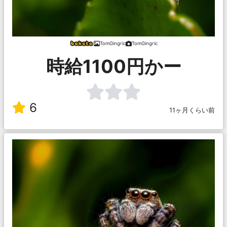
TomGingric
TomGingric
時給1100円かー
6
11ヶ月くらい前