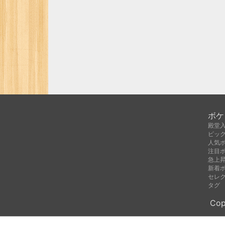
ボケ
殿堂
ピッ
人気
注目
急上
新着
セレ
タグ
Cop