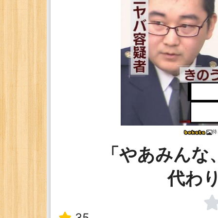
待
「やあみんな
代わ
35