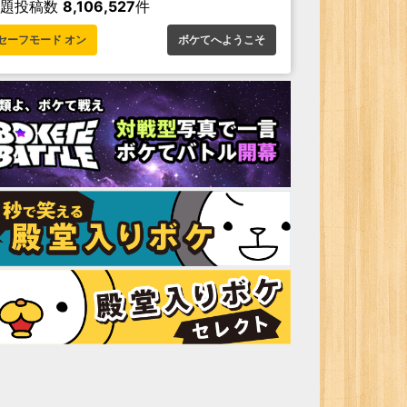
お題投稿数
8,106,527
件
セーフモード オン
ボケてへようこそ