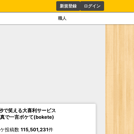
新規登録
ログイン
職人
秒で笑える大喜利サービス
真で一言ボケて(bokete)
ボケ投稿数
115,501,231
件