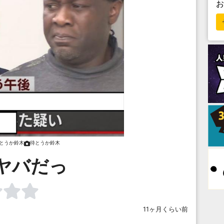
とうか鈴木
待とうか鈴木
ヤバだっ
11ヶ月くらい前