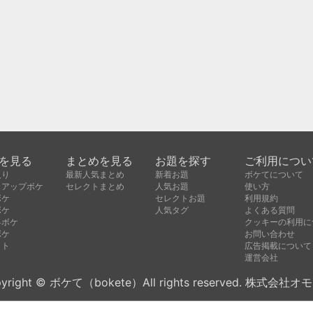
を見る
まとめを見る
お題を探す
ご利用につい
入り
最新人気まとめ
新着お題
ボケてについて
クアップボケ
セレクトまとめ
人気お題
使い方
ボケ
セレクトお題
利用規約
ボケ
人気タグ
よくある質問
昇ボケ
クッキーの利用に
ボケ
お問い合わせ
クト
広告掲載について
運営会社
yright © ボケて（bokete）All rights reserved. 株式会社