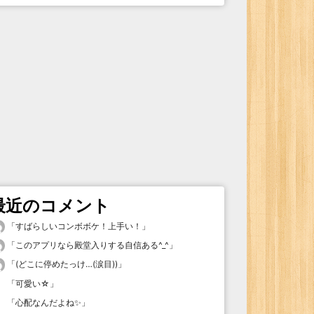
最近のコメント
「
すばらしいコンボボケ！上手い！
」
「
このアプリなら殿堂入りする自信ある^_^
」
「
(どこに停めたっけ…(涙目))
」
「
可愛い☆
」
「
心配なんだよね✨
」