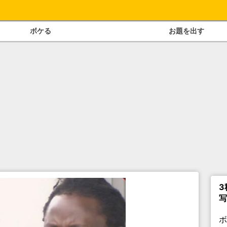
ボケる
お題を出す
3
写