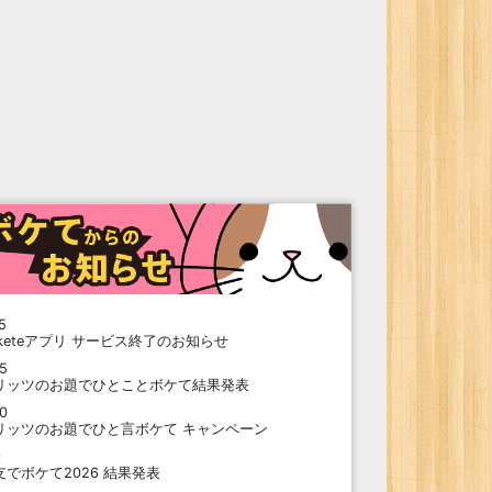
5
oketeアプリ サービス終了のお知らせ
15
リッツのお題でひとことボケて結果発表
10
リッツのお題でひと言ボケて キャンペーン
9
支でボケて2026 結果発表