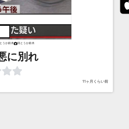
とうか鈴木
待とうか鈴木
悪に別れ
11ヶ月くらい前