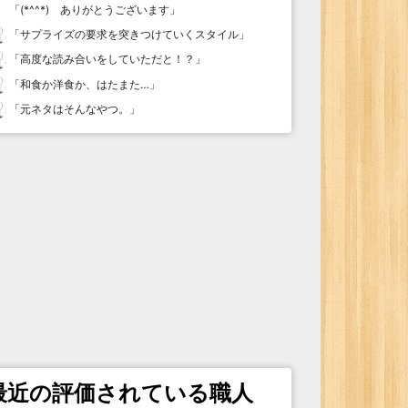
「
(*^^*) ありがとうございます
」
「
サプライズの要求を突きつけていくスタイル
」
「
高度な読み合いをしていただと！？
」
「
和食か洋食か、はたまた…
」
「
元ネタはそんなやつ。
」
最近の評価されている職人