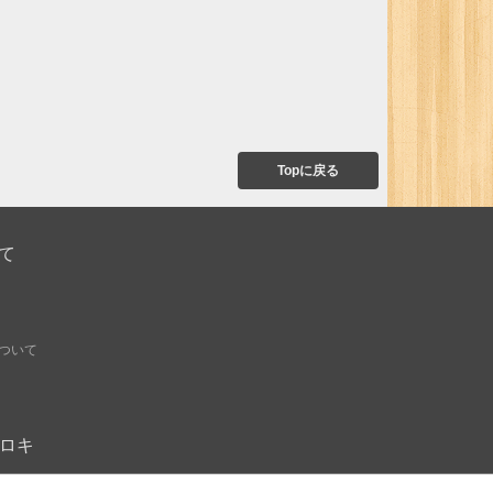
Topに戻る
て
ついて
オモロキ