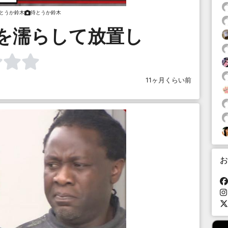
とうか鈴木
待とうか鈴木
を濡らして放置し
11ヶ月くらい前
お