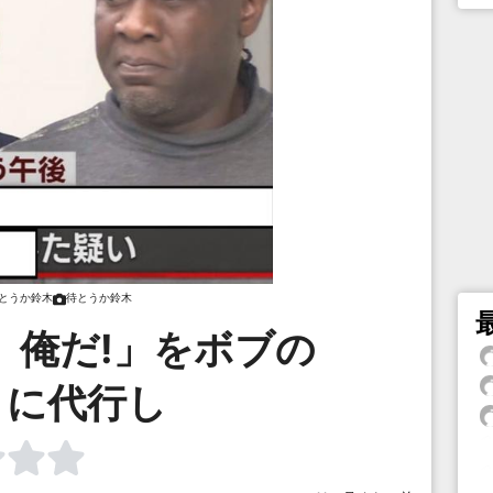
とうか鈴木
待とうか鈴木
、俺だ!」をボブの
りに代行し