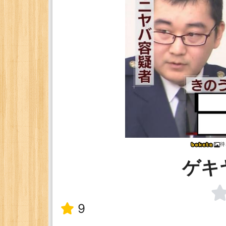
待
ゲキ
9