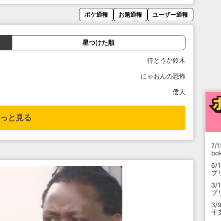
ボケ通報
お題通報
ユーザー通報
星つけた順
待とうか鈴木
にゃおんの恐怖
倭人
っと見る
7/1
b
6/
プ
3/
プ
3/
干