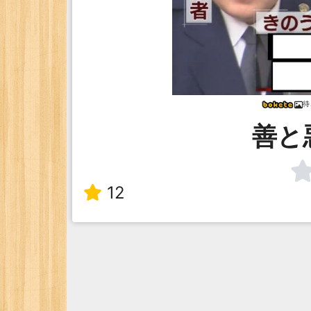
待
善と
12