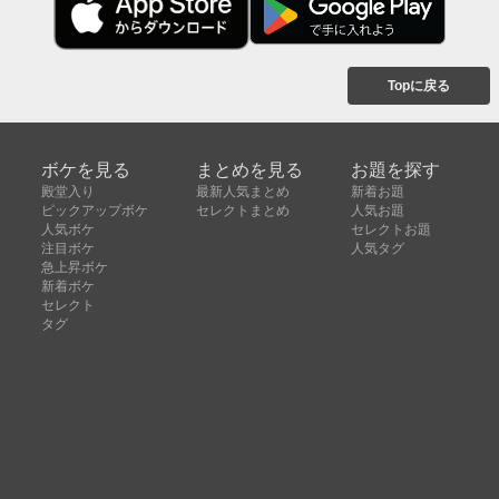
Topに戻る
ボケを見る
まとめを見る
お題を探す
殿堂入り
最新人気まとめ
新着お題
ピックアップボケ
セレクトまとめ
人気お題
人気ボケ
セレクトお題
注目ボケ
人気タグ
急上昇ボケ
新着ボケ
セレクト
タグ
ご利用について
ボケてについて
使い方
利用規約
よくある質問
クッキーの利用について
お問い合わせ