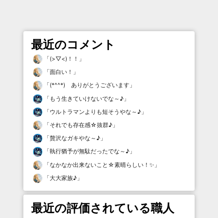
最近のコメント
「
(>▽<)！！
」
「
面白い！
」
「
(*^^*) ありがとうございます
」
「
もう生きていけないでな～♪
」
「
ウルトラマンよりも短そうやな～♪
」
「
それでも存在感☆抜群♪
」
「
贅沢なガキやな～♪
」
「
執行猶予が無駄だったでな～♪
」
「
なかなか出来ないこと☆素晴らしい！✨
」
「
大大家族♪
」
最近の評価されている職人