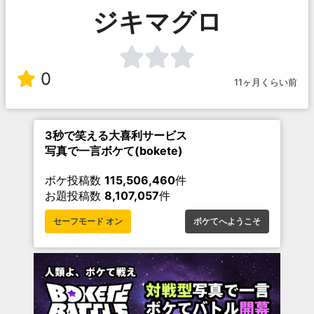
ジキマグロ
0
11ヶ月くらい前
3秒で笑える大喜利サービス
写真で一言ボケて(bokete)
ボケ投稿数
115,506,460
件
お題投稿数
8,107,057
件
セーフモード オン
ボケてへようこそ