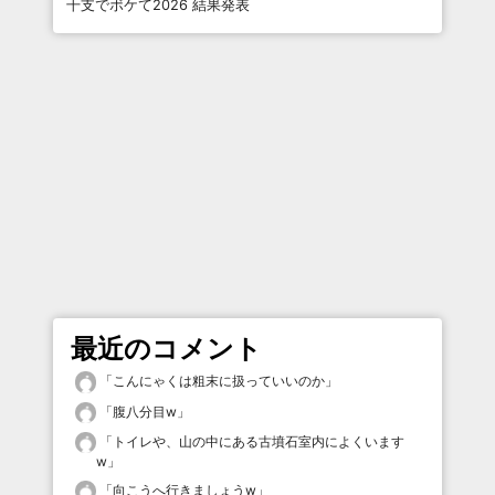
干支でボケて2026 結果発表
最近のコメント
「
こんにゃくは粗末に扱っていいのか
」
「
腹八分目w
」
「
トイレや、山の中にある古墳石室内によくいます
w
」
「
向こうへ行きましょうw
」