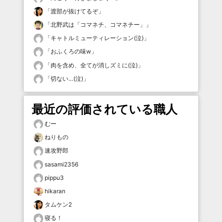
「
渡部が抜けてるぞ
」
「
北野武は「コマネチ、コマネチー」
」
「
キャトルミューティレーション(泣)
」
「
おふくろの味w
」
「
肉を含め、全てが消しズミに(泣)
」
「
切ない…(泣)
」
最近の評価されている職人
むー
ねりもの
速攻野郎
sasami2356
pippu3
hikaran
タムケン2
寝る！