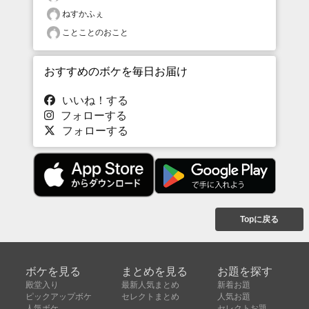
ねすかふぇ
ことことのおこと
おすすめのボケを毎日お届け
いいね！する
フォローする
フォローする
Topに戻る
ボケを見る
まとめを見る
お題を探す
殿堂入り
最新人気まとめ
新着お題
ピックアップボケ
セレクトまとめ
人気お題
人気ボケ
セレクトお題