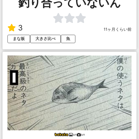
釣り合っていないん
3
11ヶ月くらい前
まな板
大きさ比べ
魚
jun
jun