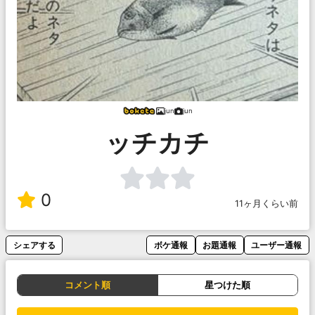
jun
jun
ッチカチ
0
11ヶ月くらい前
シェアする
ボケ通報
お題通報
ユーザー通報
コメント順
星つけた順