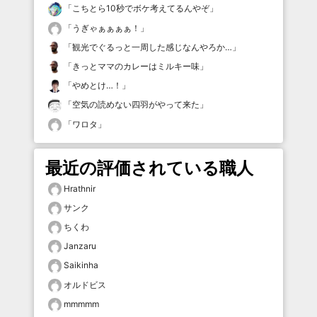
「
こちとら10秒でボケ考えてるんやぞ
」
「
うぎゃぁぁぁぁ！
」
「
観光でぐるっと一周した感じなんやろか…
」
「
きっとママのカレーはミルキー味
」
「
やめとけ…！
」
「
空気の読めない四羽がやって来た
」
「
ワロタ
」
最近の評価されている職人
Hrathnir
サンク
ちくわ
Janzaru
Saikinha
オルドビス
mmmmm