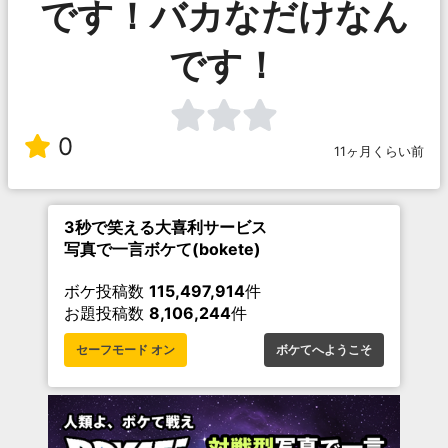
です！バカなだけなん
です！
0
11ヶ月くらい前
3秒で笑える大喜利サービス
写真で一言ボケて(bokete)
ボケ投稿数
115,497,914
件
お題投稿数
8,106,244
件
セーフモード オン
ボケてへようこそ