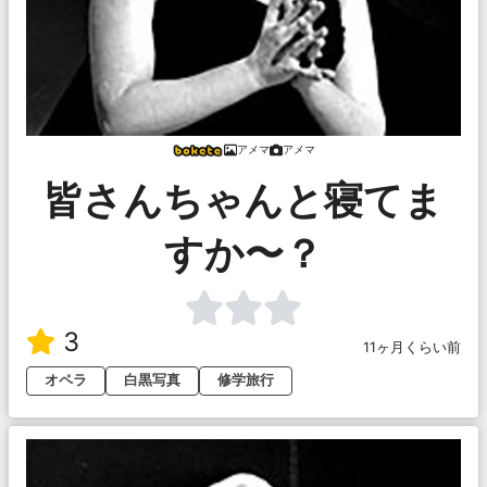
アメマ
アメマ
皆さんちゃんと寝てま
すか〜？
3
11ヶ月くらい前
オペラ
白黒写真
修学旅行