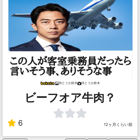
待とうか鈴木
待とうか鈴木
ビーフオア牛肉？
6
12ヶ月くらい前