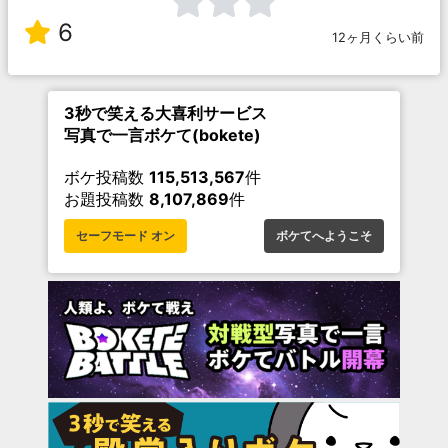
6
12ヶ月くらい前
3秒で笑える大喜利サービス
写真で一言ボケて(bokete)
ボケ投稿数
115,513,567
件
お題投稿数
8,107,869
件
セーフモード オン
ボケてへようこそ