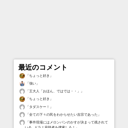
最近のコメント
「
ちょっと好き
」
「
強い
」
「
王大人「おほん、ではでは・・」
」
「
ちょっと好き
」
「
タダスケー！
」
「
全ての下々の民をわからせたい吉宗であった
」
「
事件現場にはメロンパンのかすが決まって残されて
いる...ドラミ容疑者を捜索しろ！
」