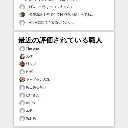
「
げんこつやまのタヌキさん
」
「
傑作爆誕！全ボケて民抱腹絶倒！ってね…
」
「
excelに出てくるあいつか。
」
最近の評価されている職人
The one
犬dk
村ップ
ヒデ
ギャグセンの塊
あるある祭り
だいさん
bokex
エチョ
あああ