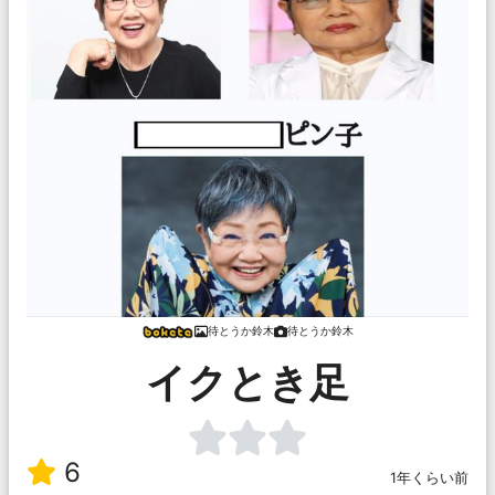
待とうか鈴木
待とうか鈴木
イクとき足
6
1年くらい前