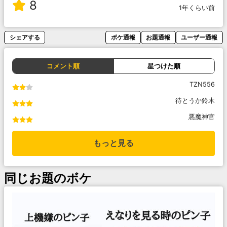
8
1年くらい前
シェアする
ボケ通報
お題通報
ユーザー通報
コメント順
星つけた順
TZN556
待とうか鈴木
悪魔神官
もっと見る
同じお題のボケ