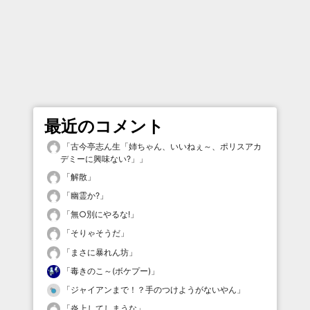
最近のコメント
「
古今亭志ん生「姉ちゃん、いいねぇ～、ポリスアカ
デミーに興味ない?」
」
「
解散
」
「
幽霊か?
」
「
無○別にやるな!
」
「
そりゃそうだ
」
「
まさに暴れん坊
」
「
毒きのこ～(ボケプー)
」
「
ジャイアンまで！？手のつけようがないやん
」
「
炎上してしまうな
」