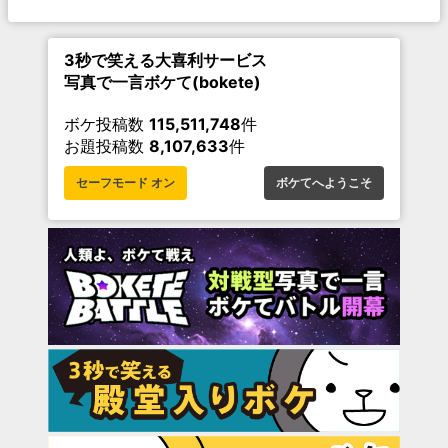
3秒で笑える大喜利サービス
写真で一言ボケて(bokete)
ボケ投稿数
115,511,748
件
お題投稿数
8,107,633
件
セーフモード オン
ボケてへようこそ