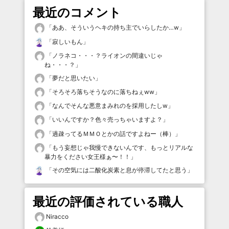
最近のコメント
「
ああ、そういうヘキの持ち主でいらしたか…w
」
「
寂しいもん
」
「
ノラネコ・・・？ライオンの間違いじゃ
ね・・・？
」
「
夢だと思いたい
」
「
そろそろ落ちそうなのに落ちねぇww
」
「
なんでそんな悪意まみれのを採用したしw
」
「
いいんですか？色々売っちゃいますよ？
」
「
過疎ってるＭＭＯとかの話ですよねー（棒）
」
「
もう妄想じゃ我慢できないんです、もっとリアルな
暴力をください女王様ぁ〜！！
」
「
その空気には二酸化炭素と息が停滞してたと思う
」
最近の評価されている職人
Niracco