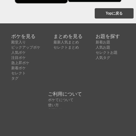
Topに戻る
ボケを見る
まとめを見る
お題を探す
殿堂入り
最新人気まとめ
新着お題
ピックアップボケ
セレクトまとめ
人気お題
人気ボケ
セレクトお題
注目ボケ
人気タグ
急上昇ボケ
新着ボケ
セレクト
タグ
ご利用について
ボケてについて
使い方
利用規約
よくある質問
クッキーの利用について
お問い合わせ
広告掲載について
運営会社