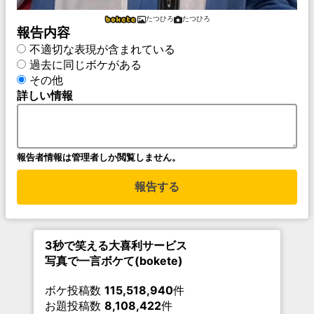
たつひろ
たつひろ
報告内容
不適切な表現が含まれている
過去に同じボケがある
その他
詳しい情報
報告者情報は管理者しか閲覧しません。
報告する
3秒で笑える大喜利サービス
写真で一言ボケて(bokete)
ボケ投稿数
115,518,940
件
お題投稿数
8,108,422
件